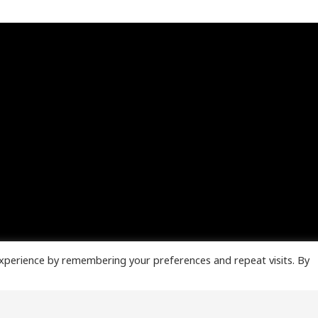
xperience by remembering your preferences and repeat visits. By