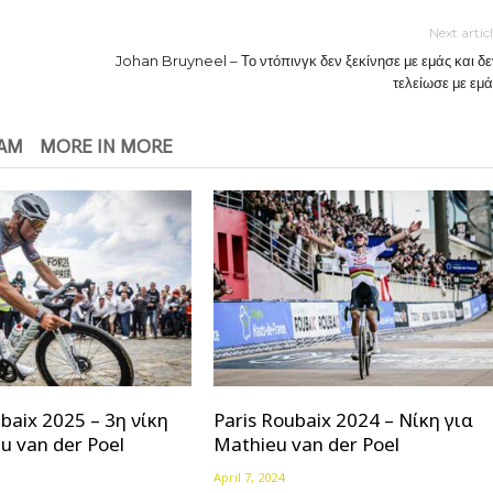
Next artic
Johan Bruyneel – Το ντόπινγκ δεν ξεκίνησε με εμάς και δε
τελείωσε με εμά
EAM
MORE IN MORE
ubaix 2025 – 3η νίκη
Paris Roubaix 2024 – Νίκη για
u van der Poel
Mathieu van der Poel
April 7, 2024