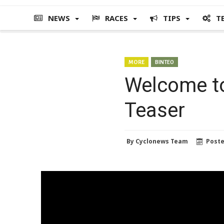
NEWS
RACES
TIPS
T
MORE
ΒΙΝΤΕΟ
Welcome to 
Teaser
By
Cyclonews Team
Post