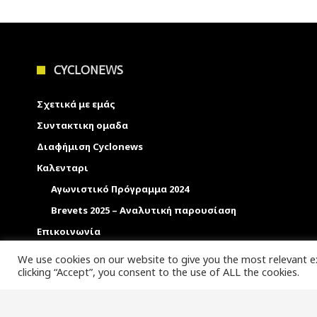
CYCLONEWS
Σχετικά με εμάς
Συντακτικη ομαδα
Διαφήμιση Cyclonews
Καλενταρι
Αγωνιστικό Πρόγραμμα 2024
Brevets 2025 – Αναλυτική παρουσίαση
Επικοινωνία
We use cookies on our website to give you the most relevant e
clicking “Accept”, you consent to the use of ALL the cookies.
© Copyright 2017,
cyclonews
|