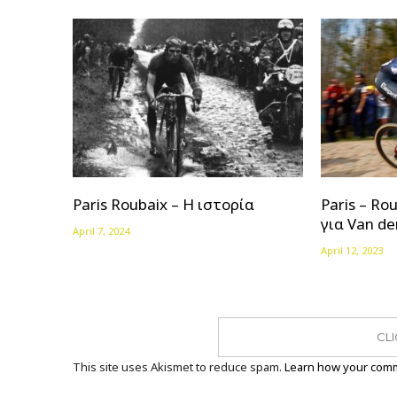
Paris Roubaix – Η ιστορία
Paris – Ro
για Van de
April 7, 2024
April 12, 2023
CL
This site uses Akismet to reduce spam.
Learn how your comm