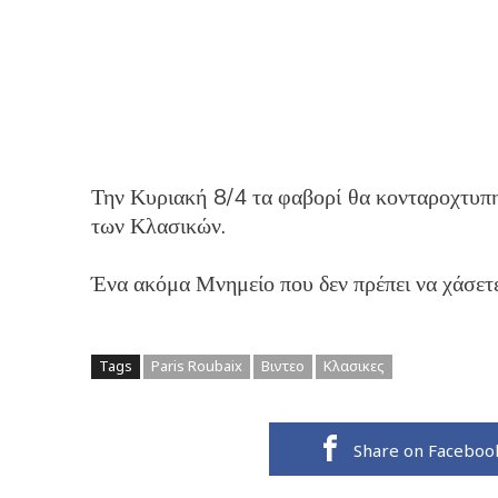
Την Κυριακή 8/4 τα φαβορί θα κονταροχτυπη
των Κλασικών.
Ένα ακόμα Μνημείο που δεν πρέπει να χάσετ
Tags
Paris Roubaix
Βιντεο
Κλασικες
Share on Faceboo