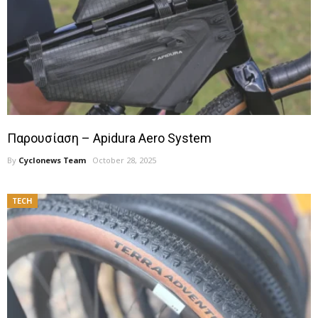
Παρουσίαση – Apidura Aero System
By
Cyclonews Team
October 28, 2025
TECH