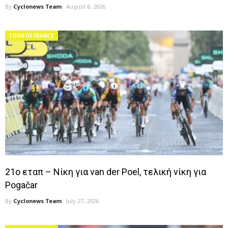
By
Cyclonews Team
August 6, 2026
9ο εταπ – Επιτέλους νίκη για Mathieu van der Poel!
8ο εταπ – Δεύτερη νίκη για Merlier
TOUR DE FRANCE
7ο εταπ – Νίκη στο σπριντ για Merlier
6ο εταπ – Απίστευτη νίκη για Tadej Pogačar
5ο εταπ – Νίκη για Olav Kooij
4ο εταπ – Νίκη σε σπριντ για Pedersen
3ο εταπ – Νίκη για Pogačar
21ο εταπ – Νίκη για van der Poel, τελική νίκη για
Pogačar
By
Cyclonews Team
July 27, 2026