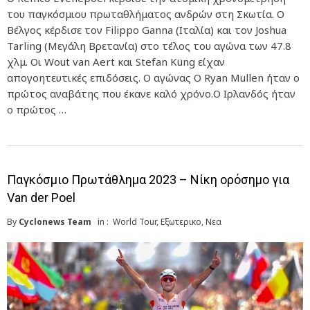
του παγκόσμιου πρωταθλήματος ανδρών στη Σκωτία. Ο
Βέλγος κέρδισε τον Filippo Ganna (Ιταλία) και τον Joshua
Tarling (Μεγάλη Βρετανία) στο τέλος του αγώνα των 47.8
χλμ. Οι Wout van Aert και Stefan Küng είχαν
απογοητευτικές επιδόσεις. Ο αγώνας Ο Ryan Mullen ήταν ο
πρώτος αναβάτης που έκανε καλό χρόνο.Ο Ιρλανδός ήταν
ο πρώτος …
Παγκόσμιο Πρωτάθλημα 2023 – Νίκη ορόσημο για
Van der Poel
By
Cyclonews Team
in :
World Tour
,
Εξωτερικο
,
Νεα