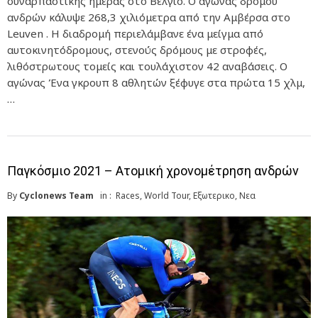
συναρπαστικής ημέρας στο Βέλγιο. Ο αγώνας δρόμου
ανδρών κάλυψε 268,3 χιλιόμετρα από την Αμβέρσα στο
Leuven . Η διαδρομή περιελάμβανε ένα μείγμα από
αυτοκινητόδρομους, στενούς δρόμους με στροφές,
λιθόστρωτους τομείς και τουλάχιστον 42 αναβάσεις. Ο
αγώνας Ένα γκρουπ 8 αθλητών ξέφυγε στα πρώτα 15 χλμ,
…
Παγκόσμιο 2021 – Ατομική χρονομέτρηση ανδρών
By
Cyclonews Team
in :
Races
,
World Tour
,
Εξωτερικο
,
Νεα