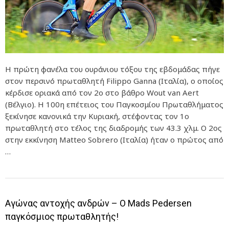
Η πρώτη φανέλα του ουράνιου τόξου της εβδομάδας πήγε
στον περσινό πρωταθλητή Filippo Ganna (Ιταλία), ο οποίος
κέρδισε οριακά από τον 2ο στο βάθρο Wout van Aert
(Βέλγιο). Η 100η επέτειος του Παγκοσμίου Πρωταθλήματος
ξεκίνησε κανονικά την Κυριακή, στέφοντας τον 1ο
πρωταθλητή στο τέλος της διαδρομής των 43.3 χλμ. Ο 2ος
στην εκκίνηση Matteo Sobrero (Ιταλία) ήταν ο πρώτος από
…
Αγώνας αντοχής ανδρών – Ο Mads Pedersen
παγκόσμιος πρωταθλητής!