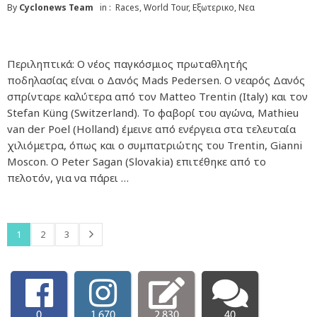
By
Cyclonews Team
in :
Races
,
World Tour
,
Εξωτερικο
,
Νεα
Περιληπτικά: Ο νέος παγκόσμιος πρωταθλητής
ποδηλασίας είναι ο Δανός Mads Pedersen. Ο νεαρός Δανός
σπρίνταρε καλύτερα από τον Matteo Trentin (Italy) και τον
Stefan Küng (Switzerland). Το φαβορί του αγώνα, Mathieu
van der Poel (Holland) έμεινε από ενέργεια στα τελευταία
χιλιόμετρα, όπως και ο συμπατριώτης του Trentin, Gianni
Moscon. Ο Peter Sagan (Slovakia) επιτέθηκε από το
πελοτόν, για να πάρει …
1
2
3
0
1,670
2,830
40