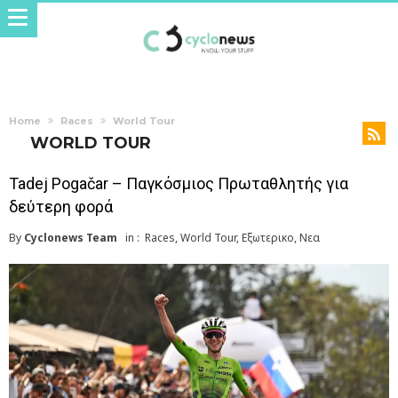
Home
Races
World Tour
WORLD TOUR
Tadej Pogačar – Παγκόσμιος Πρωταθλητής για
δεύτερη φορά
By
Cyclonews Team
in :
Races
,
World Tour
,
Εξωτερικο
,
Νεα