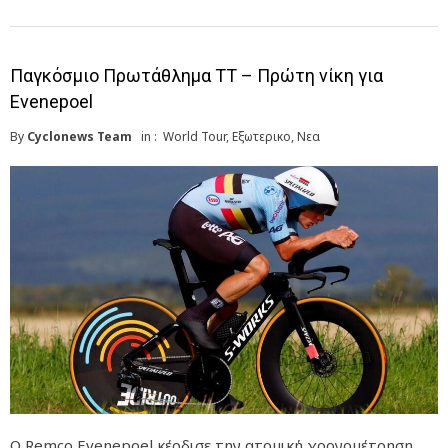
Παγκόσμιο Πρωτάθλημα ΤΤ – Πρώτη νίκη για
Evenepoel
By
Cyclonews Team
in :
World Tour
,
Εξωτερικο
,
Νεα
Ο Remco Evenepoel κέρδισε την ατομική χρονομέτρηση