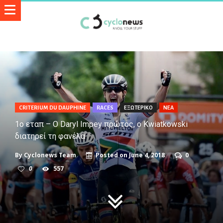
CRITERIUM DU DAUPHINE
RACES
ΕΞΩΤΕΡΙΚΟ
ΝΕΑ
1ο εταπ – Ο Daryl Impey πρώτος, ο Kwiatkowski
διατηρεί τη φανέλα
By
Cyclonews Team
Posted on
June 4, 2018
0
0
557