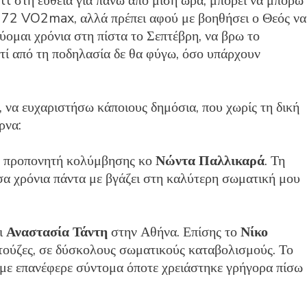
 στη ευθεία για πάνω από μισή ώρα, μπορεί να μπορώ
72 VO2max, αλλά πρέπει αφού με βοηθήσει ο Θεός να
εύομαι χρόνια στη πίστα το Σεπτέβρη, να βρω το
ατί από τη ποδηλασία δε θα φύγω, όσο υπάρχουν
 , να ευχαριστήσω κάποιους δημόσια, που χωρίς τη δική
ρνα:
ο προπονητή κολύμβησης κο
Νώντα Παλλικαρά
. Τη
α χρόνια πάντα με βγάζει στη καλύτερη σωματική μου
ι
Αναστασία Τάντη
στην Αθήνα. Επίσης το
Νίκο
ντούζες, σε δύσκολους σωματικούς καταβολισμούς. Το
 με επανέφερε σύντομα όποτε χρειάστηκε γρήγορα πίσω