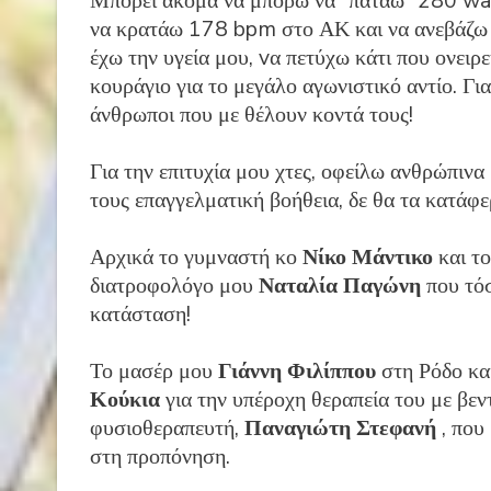
Μπορεί ακόμα να μπορώ να ”πατάω” 280 watt
να κρατάω 178 bpm στο ΑΚ και να ανεβάζω 
έχω την υγεία μου, vα πετύχω κάτι που ονειρ
κουράγιο για το μεγάλο αγωνιστικό αντίο. Γι
άνθρωποι που με θέλουν κοντά τους!
Για την επιτυχία μου χτες, οφείλω ανθρώπινα
τους επαγγελματική βοήθεια, δε θα τα κατάφε
Αρχικά το γυμναστή κο
Νίκο Μάντικο
και τ
διατροφολόγο μου
Ναταλία Παγώνη
που τόσ
κατάσταση!
Το μασέρ μου
Γιάννη Φιλίππου
στη Ρόδο κα
Κούκια
για την υπέροχη θεραπεία του με βε
φυσιοθεραπευτή,
Παναγιώτη Στεφανή
, που
στη προπόνηση.