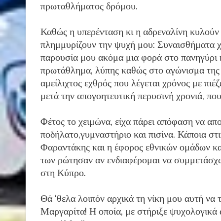
πρωταθλήματος δρόμου.
Καθώς η υπερένταση κι η αδρεναλίνη κυλούν
πλημμυρίζουν την ψυχή μου: Συναισθήματα χα
παρουσία μου ακόμα μια φορά στο πανηγύρι κ
πρωτάθλημα, λύπης καθώς στο αγώνισμα της α
αμείλιχτος εχθρός που λέγεται χρόνος με πιέ
μετά την απογοητευτική περυσινή χρονιά, που
Φέτος το χειμώνα, είχα πάρει απόφαση να 
ποδήλατο,γυμναστήριο και πισίνα. Κάποια στ
Φαραντάκης και η έφορος εθνικών ομάδων κα
των ρώτησαν αν ενδιαφέρομαι να συμμετάσχω
στη Κύπρο.
Θά ‘θελα λοιπόν αρχικά τη νίκη μου αυτή να 
Μαργαρίτα! Η οποία, με στήριξε ψυχολογικά α