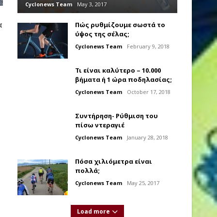
Cyclonews Team
May 3, 2017
α
Πώς ρυθμίζουμε σωστά το
ύψος της σέλας;
Cyclonews Team
February 9, 2018
Τι είναι καλύτερο – 10.000
βήματα ή 1 ώρα ποδηλασίας;
Cyclonews Team
October 17, 2018
Συντήρηση- Ρύθμιση του
πίσω ντεραγιέ
Cyclonews Team
January 28, 2018
Πόσα χιλιόμετρα είναι
πολλά;
Cyclonews Team
May 25, 2017
Load more