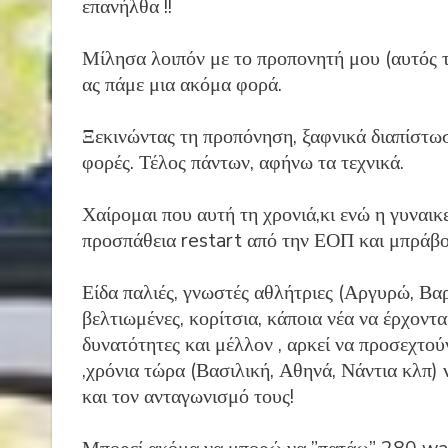
επανήλθα !!
Μίλησα λοιπόν με το προπονητή μου (αυτός τ
ας πάμε μια ακόμα φορά.
Ξεκινώντας τη προπόνηση, ξαφνικά διαπίστωσα
φορές. Τέλος πάντων, αφήνω τα τεχνικά.
Χαίρομαι που αυτή τη χρονιά,κι ενώ η γυναικ
προσπάθεια restart από την ΕΟΠ και
μπράβ
Είδα παλιές, γνωστές αθλήτριες (Αργυρώ, Βα
βελτιωμένες, κορίτσια, κάποια νέα να έρχονται
δυνατότητες και μέλλον , αρκεί να προσεχτο
,χρόνια τώρα (Βασιλική, Αθηνά, Νάντια κλπ) 
και τον ανταγωνισμό τους!