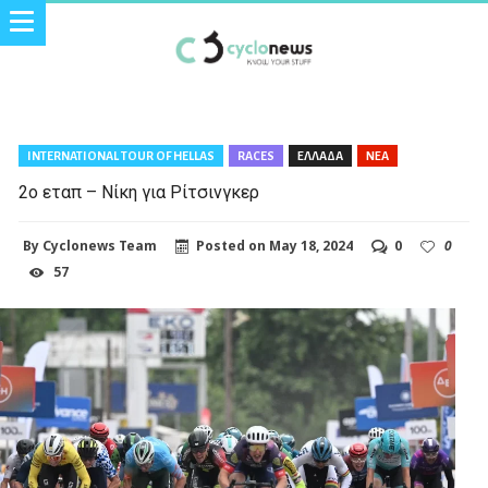
INTERNATIONAL TOUR OF HELLAS
RACES
ΕΛΛΑΔΑ
ΝΕΑ
2ο εταπ – Νίκη για Ρίτσινγκερ
By
Cyclonews Team
Posted on
May 18, 2024
0
0
57