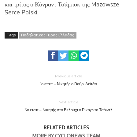
και τρίτος ο Κόνραντ Τσάμποκ της Mazowsze
Serce Polski.
Tags
Ποδηλατικος Γυρος Ελλαδας
Previous article
1ο εταπ – Νικητής ο Γιούρι Λεϊτάο
Next article
3ο εταπ – Νικητής στο Βελούχι ο Ρικάρντο Τσόιντλ
RELATED ARTICLES
MORE BY CYCLONEWS TEAM