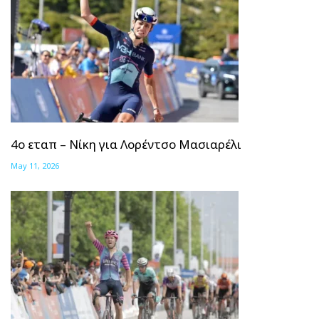
4ο εταπ – Νίκη για Λορέντσο Μασιαρέλι
May 11, 2026