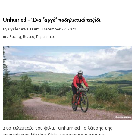
Unhurried – Ένα “αργό” ποδηλατικό ταξίδι
By
Cyclonews Team
December 27, 2020
in :
Racing
,
Βιντεο
,
Περιπετεια
Στο τελευταίο του φιλμ, “Unhurried”, ο λάτρης της
περιπέτειας Markus Stitz, με καταγωγή από το