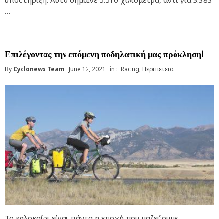
υποστήριξη. Αυτό σήμαινε 5.510 χιλιόμετρα, αντί για 3.383
…
Επιλέγοντας την επόμενη ποδηλατική μας πρόκληση!
By
Cyclonews Team
June 12, 2021
in :
Racing
,
Περιπετεια
Το καλοκαίρι είναι πάντα η εποχή που μαζεύουμε