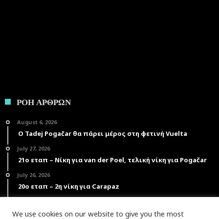
ΡΟΗ ΑΡΘΡΩΝ
August 6, 2026
Ο Tadej Pogačar θα πάρει μέρος στη φετινή Vuelta
July 27, 2026
21ο εταπ – Νίκη για van der Poel, τελική νίκη για Pogačar
July 26, 2026
20ο εταπ – 2η νίκη για Carapaz
July 25, 2026
19ο εταπ – Πέμπτη νίκη για Pogačar
We use cookies on our website to give you the most