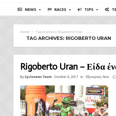
NEWS
RACES
TIPS
T
Home
Tag Archives: Rigoberto Uran
TAG ARCHIVES: RIGOBERTO URAN
Rigoberto Uran – Είδα έν
By
Cyclonews Team
October 6, 2017
in :
Εξωτερικο
,
Νεα