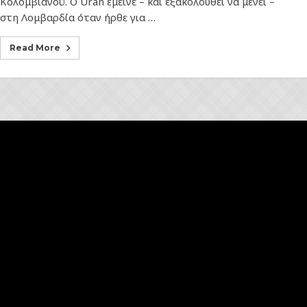
Κολομβιανού. Ο Uran έμεινε – και εξακολουθεί να μένει –
στη Λομβαρδία όταν ήρθε για …
Read More