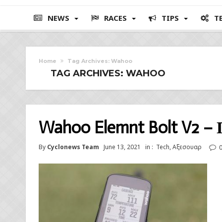
NEWS
RACES
TIPS
T
Home
Tag Archives: Wahoo
TAG ARCHIVES: WAHOO
Wahoo Elemnt Bolt V2 –
By
Cyclonews Team
June 13, 2021
in :
Tech
,
Αξεσουαρ