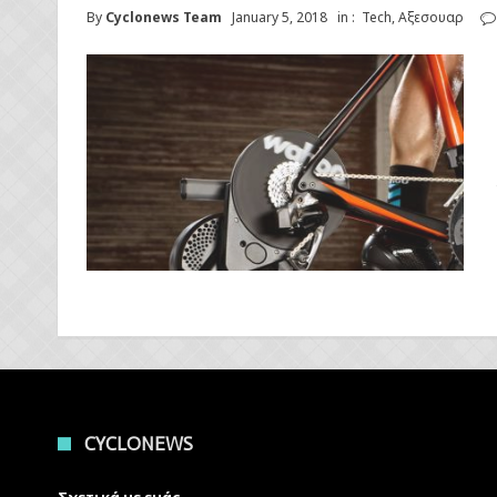
By
Cyclonews Team
January 5, 2018
in :
Tech
,
Αξεσουαρ
CYCLONEWS
Σχετικά με εμάς