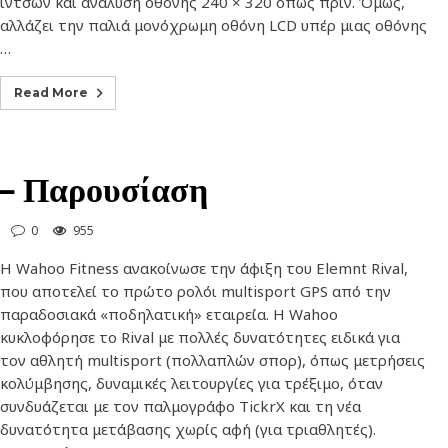
ιντσών και ανάλυση οθόνης 240 × 320 όπως πριν. Όμως,
αλλάζει την παλιά μονόχρωμη οθόνη LCD υπέρ μιας οθόνης
…
Read More
 – Παρουσίαση
0
955
Η Wahoo Fitness ανακοίνωσε την άφιξη του Elemnt Rival,
που αποτελεί το πρώτο ρολόι multisport GPS από την
παραδοσιακά «ποδηλατική» εταιρεία. Η Wahoo
κυκλοφόρησε το Rival με πολλές δυνατότητες ειδικά για
τον αθλητή multisport (πολλαπλών σπορ), όπως μετρήσεις
κολύμβησης, δυναμικές λειτουργίες για τρέξιμο, όταν
συνδυάζεται με τον παλμογράφο TickrX και τη νέα
δυνατότητα μετάβασης χωρίς αφή (για τριαθλητές).