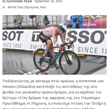
By
Cyclonews Team
September 25, 2022
in :
World Tour
,
Εξωτερικο
,
Νεα
Ποδηλατώντας με κάταγμα στον αγκώνα, η Annemiek van
Vleuten (Ολλανδία) κατέπληξε τις αντιπάλους της στο
φινάλε του γυναικείου αγώνα δρόμου, για να κερδίσει τον
δεύτερο τίτλο δρόμου της καριέρας της στο Παγκόσμιο
Πρωτάθλημα. Η 39χρονη, η οποία είχε πτώση την Τετάρτη
στη χρονομέτρηση μεικτής σκυταλοδρομίας, πάλεψε