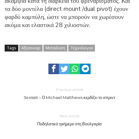
ακαμψία κατά τη διάρκεια του φρεναρίσματος. Και
τα δύο μοντέλα (direct mount /dual pivot) έχουν
φαρδύ καμπύλη, ώστε να μπορούν να χωρέσουν
ακόμα και ελαστικά 28 χιλιοστών.
Tags
Αξεσουαρ
Μεταδοση
Τεχνολογια
Previous article
3ο εταπ – Ο Michael Matthews κερδίζει το σπριντ
Next article
Ποδηλατικό τριήμερο στη Βουλγαρία