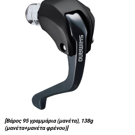
[Βάρος 95 γραμμάρια (μανέτα), 138g
(μανέτα+μανέτα φρένου)]