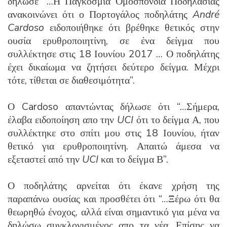
δήλωσε “…Η Παγκόσμια Ομοσπονδία Ποδηλασίας
ανακοινώνει ότι ο Πορτογάλος ποδηλάτης
André
Cardoso
ειδοποιήθηκε ότι βρέθηκε θετικός στην
ουσία ερυθροποιητίνη, σε ένα δείγμα που
συλλέκτησε στις 18 Ιουνίου 2017 … Ο ποδηλάτης
έχει δικαίωμα να ζητήσει δεύτερο δείγμα. Μέχρι
τότε, τίθεται σε διαθεσιμότητα”.
Ο Cardoso απαντώντας δήλωσε ότι “…Σήμερα,
έλαβα ειδοποίηση απο την
UCI
ότι το δείγμα Α, που
συλλέκτηκε στο σπίτι μου στις 18 Ιουνίου, ήταν
θετικό για ερυθροποιητίνη. Απαιτώ άμεσα να
εξεταστεί από την
UCI
και το δείγμα Β”.
Ο ποδηλάτης αρνείται ότι έκανε χρήση της
παραπάνω ουσίας και προσθέτει ότι “…Ξέρω ότι θα
θεωρηθώ ένοχος, αλλά είναι σημαντικό για μένα να
δηλώσω συγκλονισμένος απο τα νέα. Επίσης να