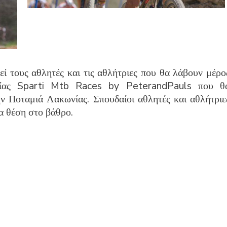
εί τους αθλητές και τις αθλήτριες που θα λάβουν μέρο
σίας Sparti Mtb Races by PeterandPauls που θ
ν Ποταμιά Λακωνίας. Σπουδαίοι αθλητές και αθλήτριε
α θέση στο βάθρο.