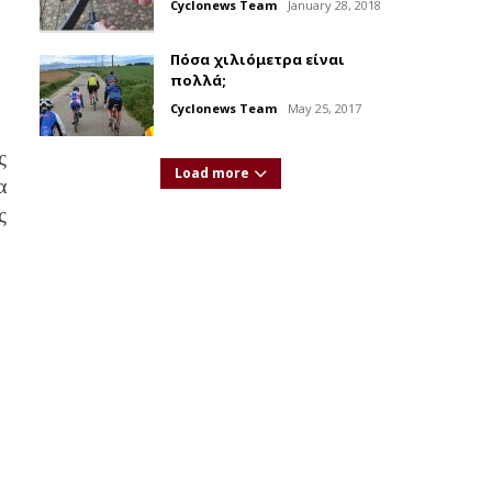
Cyclonews Team
January 28, 2018
Πόσα χιλιόμετρα είναι
πολλά;
Cyclonews Team
May 25, 2017
ς
Load more
α
ς