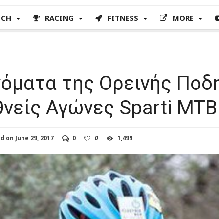
ECH
RACING
FITNESS
MORE
όματα της Ορεινής Ποδ
θνείς Αγώνες Sparti MTB
ed on
June 29, 2017
0
0
1,499