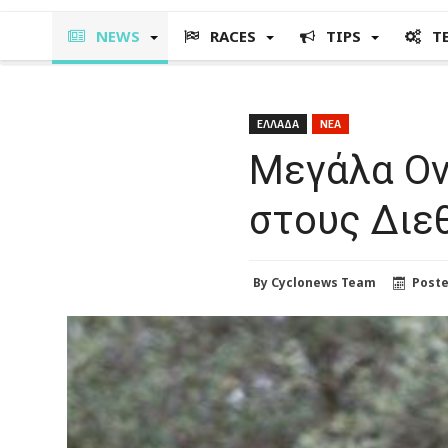
NEWS
RACES
TIPS
T
ΕΛΛΑΔΑ
ΝΕΑ
Μεγάλα Ον
στους Διε
By
Cyclonews Team
Post