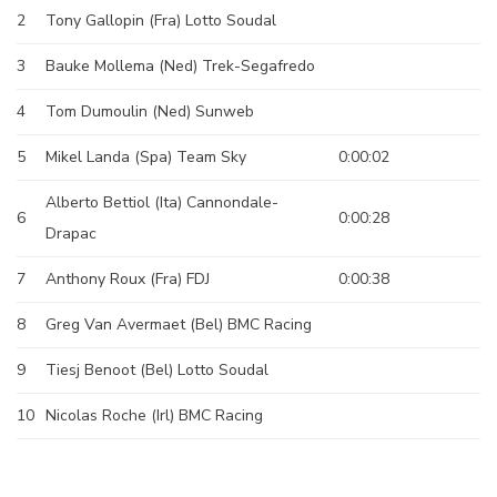
2
Tony Gallopin (Fra) Lotto Soudal
3
Bauke Mollema (Ned) Trek-Segafredo
4
Tom Dumoulin (Ned) Sunweb
5
Mikel Landa (Spa) Team Sky
0:00:02
Alberto Bettiol (Ita) Cannondale-
6
0:00:28
Drapac
7
Anthony Roux (Fra) FDJ
0:00:38
8
Greg Van Avermaet (Bel) BMC Racing
9
Tiesj Benoot (Bel) Lotto Soudal
10
Nicolas Roche (Irl) BMC Racing