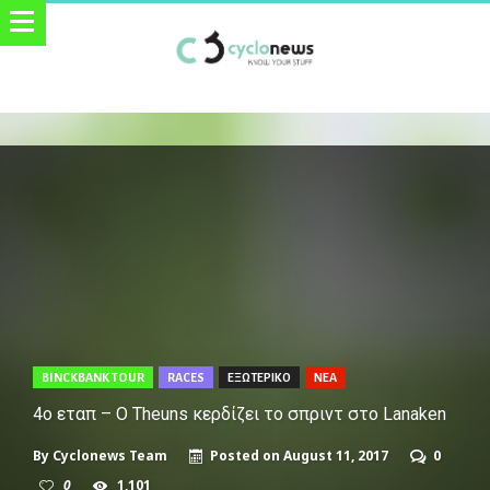
BINCKBANK TOUR
RACES
ΕΞΩΤΕΡΙΚΟ
ΝΕΑ
4ο εταπ – Ο Theuns κερδίζει το σπριντ στο Lanaken
By
Cyclonews Team
Posted on
August 11, 2017
0
0
1,101