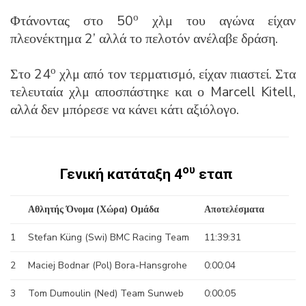
ο
Φτάνοντας στο 50
χλμ του αγώνα είχαν
πλεονέκτημα 2’ αλλά το πελοτόν ανέλαβε δράση.
ο
Στο 24
χλμ από τον τερματισμό, είχαν πιαστεί. Στα
τελευταία χλμ αποσπάστηκε και ο Marcell Kitell,
αλλά δεν μπόρεσε να κάνει κάτι αξιόλογο.
ου
Γενική κατάταξη 4
εταπ
Αθλητής Όνομα (Χώρα) Ομάδα
Αποτελέσματα
1
Stefan Küng (Swi) BMC Racing Team
11:39:31
2
Maciej Bodnar (Pol) Bora-Hansgrohe
0:00:04
3
Tom Dumoulin (Ned) Team Sunweb
0:00:05