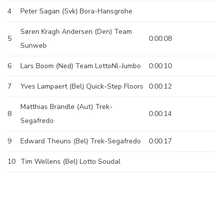
4
Peter Sagan (Svk) Bora-Hansgrohe
Søren Kragh Andersen (Den) Team
5
0:00:08
Sunweb
6
Lars Boom (Ned) Team LottoNl-Jumbo
0:00:10
7
Yves Lampaert (Bel) Quick-Step Floors
0:00:12
Matthias Brändle (Aut) Trek-
8
0:00:14
Segafredo
9
Edward Theuns (Bel) Trek-Segafredo
0:00:17
10
Tim Wellens (Bel) Lotto Soudal