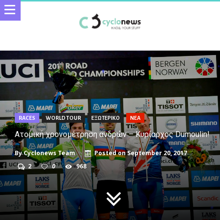
RACES
WORLD TOUR
ΕΞΩΤΕΡΙΚΟ
ΝΕΑ
Ατομική χρονομέτρηση ανδρών – Κυρίαρχος Dumoulin!
By
Cyclonews Team
Posted on
September 20, 2017
2
0
968