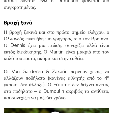
πατάει δυνατά, ενώ ο Dumoulin φαίνεται πιο
συγκροτημένος.
Βροχή ξανά
Η βροχή ξεκινά και στο πρώτο σημείο ελέγχου, ο
Ολλανδός είναι ήδη πιο γρήγορος από τον Βρετανό.
Ο Dennis έχει μια πτώση, συνεχίζει αλλά είναι
εκτός διεκδίκησης. Ο Martin είναι μακριά από τον
καλό του εαυτό, ακόμα και στην ευθεία.
Οι Van Garderen & Zakarin περνούν χωρίς να
ο
αλλάξουν ποδήλατα (κανένας αθλητής από το 4
γκρουπ δεν άλλαξε). Ο Froome δεν δείχνει άνετος
στο ποδήλατο – ο Dumoulin ακριβώς το αντίθετο,
και συνεχίζει να μαζεύει χρόνο.