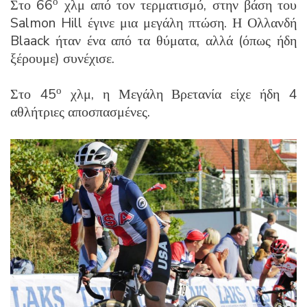
ο
Στο 66
χλμ από τον τερματισμό, στην βάση του
Salmon Hill έγινε μια μεγάλη πτώση. Η Ολλανδή
Blaack ήταν ένα από τα θύματα, αλλά (όπως ήδη
ξέρουμε) συνέχισε.
ο
Στο 45
χλμ, η Μεγάλη Βρετανία είχε ήδη 4
αθλήτριες αποσπασμένες.