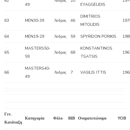
62
Άνδρας
20
197
49
EYAGGELIDIS
DIMITRIOS
63
MEN30‐39
Άνδρας
46
197
MITOLIDIS
64
MEN19‐29
Άνδρας
59
SPYRIDON PORIKIS
198
MASTERS50‐
KONSTANTINOS
65
Άνδρας
68
196
59
TSATSIS
MASTERS40‐
66
Άνδρας
7
VASILIS ITTIS
196
49
Γεν.
Κατηγορία
Φύλο
ΒΙΒ
Ονοματεπώνυμο
YOB
Κατάταξη