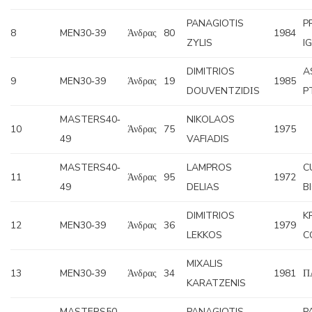
PANAGIOTIS
P
8
MEN30‐39
Άνδρας
80
1984
ZYLIS
I
DIMITRIOS
A
9
MEN30‐39
Άνδρας
19
1985
DOUVENTZIDΙS
P
MASTERS40‐
NIKOLAOS
10
Άνδρας
75
1975
49
VAFIADIS
MASTERS40‐
LAMPROS
C
11
Άνδρας
95
1972
49
DELIAS
B
DIMITRIOS
K
12
MEN30‐39
Άνδρας
36
1979
LEKKOS
C
MIXALIS
13
MEN30‐39
Άνδρας
34
1981
Π
KARATZENIS
MASTERS50‐
PANAGIOTIS
P