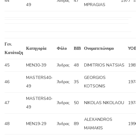
44
Άνδρας
47
1977
Π
49
MPRAGIAS
Γεν.
Κατηγορία
Φύλο
ΒΙΒ
Ονοματεπώνυμο
YO
Κατάταξη
45
MEN30‐39
Άνδρας
48
DIMITRIOS NATSIAS
198
MASTERS40‐
GEORGIOS
46
Άνδρας
35
197
49
KOTSONIS
MASTERS40‐
47
Άνδρας
50
NIKOLAS NIKOLAOU
197
49
ALEXANDROS
48
MEN19‐29
Άνδρας
89
199
MAMAKIS