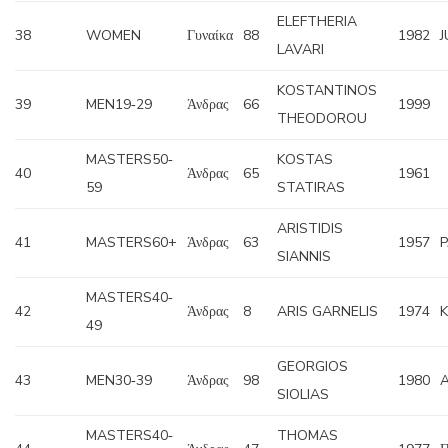
ELEFTHERIA
38
WOMEN
Γυναίκα
88
1982
J
LAVARI
KOSTANTINOS
39
MEN19‐29
Άνδρας
66
1999
THEODOROU
MASTERS50‐
KOSTAS
40
Άνδρας
65
1961
59
STATIRAS
ARISTIDIS
41
MASTERS60+
Άνδρας
63
1957
SIANNIS
MASTERS40‐
42
Άνδρας
8
ARIS GARNELIS
1974
K
49
GEORGIOS
43
MEN30‐39
Άνδρας
98
1980
SIOLIAS
MASTERS40‐
THOMAS