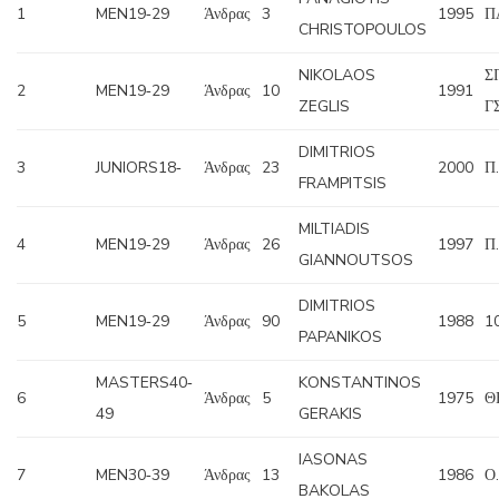
1
MEN19‐29
Άνδρας
3
1995
Π
CHRISTOPOULOS
NIKOLAOS
Σ
2
MEN19‐29
Άνδρας
10
1991
ZEGLIS
ΓΣ
DIMITRIOS
3
JUNIORS18‐
Άνδρας
23
2000
Π
FRAMPITSIS
MILTIADIS
4
MEN19‐29
Άνδρας
26
1997
Π
GIANNOUTSOS
DIMITRIOS
5
MEN19‐29
Άνδρας
90
1988
1
PAPANIKOS
MASTERS40‐
KONSTANTINOS
6
Άνδρας
5
1975
Θ
49
GERAKIS
IASONAS
7
MEN30‐39
Άνδρας
13
1986
Ο.
BAKOLAS