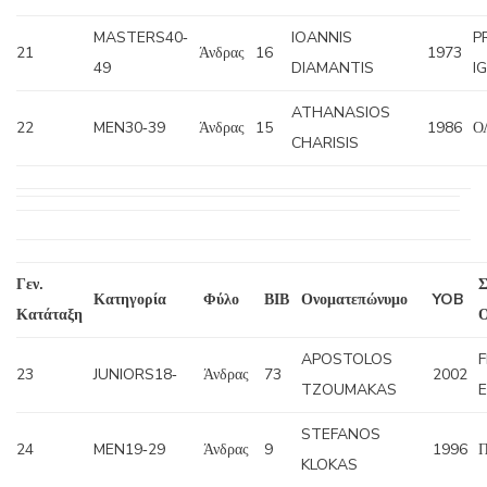
MASTERS40‐
IOANNIS
P
21
Άνδρας
16
1973
49
DIAMANTIS
I
ATHANASIOS
22
MEN30‐39
Άνδρας
15
1986
Ο
CHARISIS
Γεν.
Σ
Κατηγορία
Φύλο
ΒΙΒ
Ονοματεπώνυμο
YOB
Κατάταξη
APOSTOLOS
F
23
JUNIORS18‐
Άνδρας
73
2002
TZOUMAKAS
STEFANOS
24
MEN19‐29
Άνδρας
9
1996
Π
KLOKAS