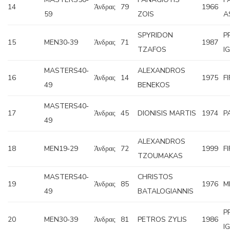
14
Άνδρας
79
1966
59
ZOIS
A
SPYRIDON
P
15
MEN30‐39
Άνδρας
71
1987
TZAFOS
I
MASTERS40‐
ALEXANDROS
16
Άνδρας
14
1975
F
49
BENEKOS
MASTERS40‐
17
Άνδρας
45
DIONISIS MARTIS
1974
P
49
ALEXANDROS
18
MEN19‐29
Άνδρας
72
1999
F
TZOUMAKAS
MASTERS40‐
CHRISTOS
19
Άνδρας
85
1976
M
49
BATALOGIANNIS
P
20
MEN30‐39
Άνδρας
81
PETROS ZYLIS
1986
I