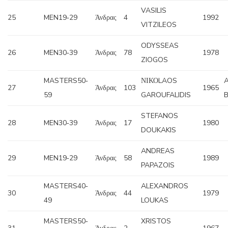
VASILIS
25
MEN19‐29
Άνδρας
4
1992
VITZILEOS
ODYSSEAS
26
MEN30‐39
Άνδρας
78
1978
ZIOGOS
MASTERS50‐
ΝΙΚΟLAOS
27
Άνδρας
103
1965
59
GAROUFALIDIS
B
STEFANOS
28
MEN30‐39
Άνδρας
17
1980
DOUKAKIS
ANDREAS
29
MEN19‐29
Άνδρας
58
1989
PAPAZOIS
MASTERS40‐
ALEXANDROS
30
Άνδρας
44
1979
49
LOUKAS
MASTERS50‐
XRISTOS