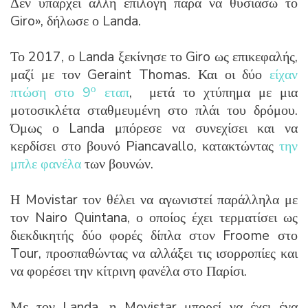
Δεν υπάρχει άλλη επιλογή παρά να θυσιάσω το
Giro», δήλωσε ο Landa.
Το 2017, ο Landa ξεκίνησε το Giro ως επικεφαλής,
μαζί με τον Geraint Thomas. Και οι δύο
είχαν
ο
πτώση στο 9
εταπ
, μετά το χτύπημα με μια
μοτοσικλέτα σταθμευμένη στο πλάι του δρόμου.
Όμως ο Landa μπόρεσε να συνεχίσει και να
κερδίσει στο βουνό Piancavallo, κατακτώντας
την
μπλε φανέλα
των βουνών.
Η Movistar τον θέλει να αγωνιστεί παράλληλα με
τον Nairo Quintana, ο οποίος έχει τερματίσει ως
διεκδικητής δύο φορές δίπλα στον Froome στο
Tour, προσπαθώντας να αλλάξει τις ισορροπίες και
να φορέσει την κίτρινη φανέλα στο Παρίσι.
Με τον Landa, η Movistar μπορεί να έχει ένα