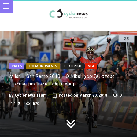
RACES
THE MONUMENTS
ΕΞΩΤΕΡΙΚΟ
ΝΕΑ
Milan – San Remo 2018 – O Nibali χαρίζει στους
Ιταλούς μια πολυπόθητη νίκη
By
Cyclonews Team
Posted on
March 20, 2018
0
0
670