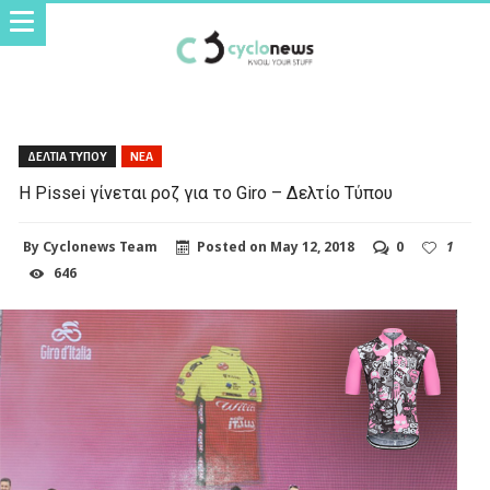
ΔΕΛΤΙΑ ΤΥΠΟΥ
ΝΕΑ
Η Pissei γίνεται ροζ για το Giro – Δελτίο Τύπου
By
Cyclonews Team
Posted on
May 12, 2018
0
1
646