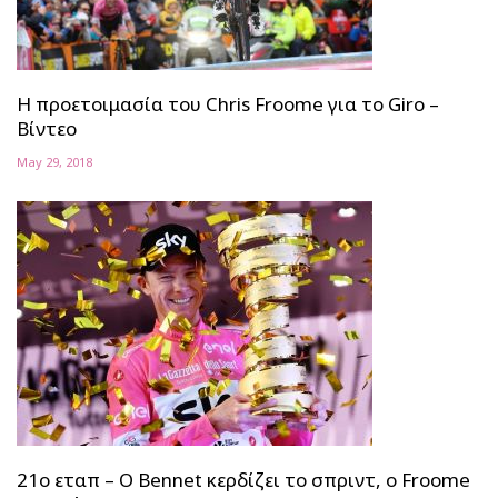
Η προετοιμασία του Chris Froome για το Giro –
Βίντεο
May 29, 2018
21ο εταπ – Ο Bennet κερδίζει το σπριντ, ο Froome