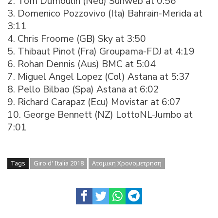
2. Tom Dumoulin (Ned) Sunweb at 0:56
3. Domenico Pozzovivo (Ita) Bahrain-Merida at
3:11
4. Chris Froome (GB) Sky at 3:50
5. Thibaut Pinot (Fra) Groupama-FDJ at 4:19
6. Rohan Dennis (Aus) BMC at 5:04
7. Miguel Angel Lopez (Col) Astana at 5:37
8. Pello Bilbao (Spa) Astana at 6:02
9. Richard Carapaz (Ecu) Movistar at 6:07
10. George Bennett (NZ) LottoNL-Jumbo at
7:01
Tags
Giro d' Italia 2018
Ατομικη Χρονομετρηση