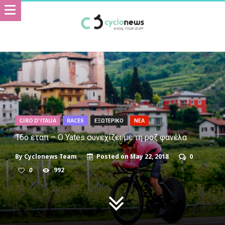
GIRO D' ITALIA
RACES
ΕΞΩΤΕΡΙΚΟ
ΝΕΑ
16ο εταπ – Ο Yates συνεχίζει με τη ροζ φανέλα
By
Cyclonews Team
Posted on
May 22, 2018
0
0
992