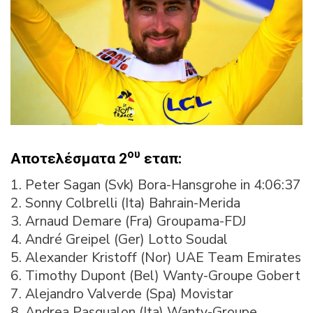
ου
Αποτελέσματα 2
εταπ:
1. Peter Sagan (Svk) Bora-Hansgrohe in 4:06:37
2. Sonny Colbrelli (Ita) Bahrain-Merida
3. Arnaud Demare (Fra) Groupama-FDJ
4. André Greipel (Ger) Lotto Soudal
5. Alexander Kristoff (Nor) UAE Team Emirates
6. Timothy Dupont (Bel) Wanty-Groupe Gobert
7. Alejandro Valverde (Spa) Movistar
8. Andrea Pasqualon (Ita) Wanty-Groupe