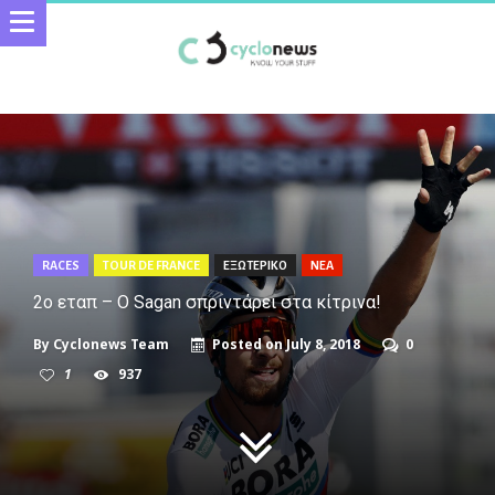
RACES
TOUR DE FRANCE
ΕΞΩΤΕΡΙΚΟ
ΝΕΑ
2o εταπ – Ο Sagan σπριντάρει στα κίτρινα!
By
Cyclonews Team
Posted on
July 8, 2018
0
1
937