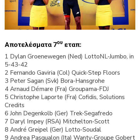
ου
Αποτελέσματα 7
εταπ:
1 Dylan Groenewegen (Ned) LottoNL-Jumbo, in
5-43-42
2 Fernando Gaviria (Col) Quick-Step Floors
3 Peter Sagan (Svk) Bora-Hansgrohe
4 Arnaud Démare (Fra) Groupama-FDJ
5 Christophe Laporte (Fra) Cofidis, Solutions
Credits
6 John Degenkolb (Ger) Trek-Segafredo
7 Daryl Impey (RSA) Mitchelton-Scott
8 André Greipel (Ger) Lotto-Soudal
9 Andrea Pasqualon (Ita) Wanty-Groupe Gobert