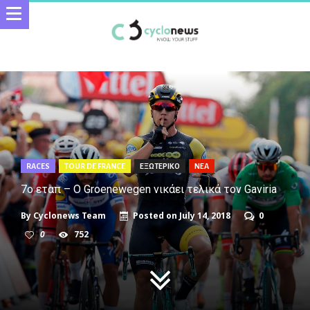
RACES
TOUR DE FRANCE
ΕΞΩΤΕΡΙΚΟ
ΝΕΑ
7ο εταπ – Ο Groenewegen νικάει τελικά τον Gaviria
By
Cyclonews Team
Posted on
July 14, 2018
0
0
752