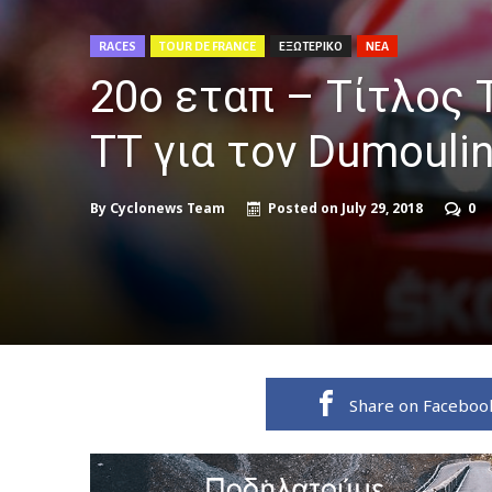
RACES
TOUR DE FRANCE
ΕΞΩΤΕΡΙΚΟ
ΝΕΑ
20ο εταπ – Τίτλος T
ΤΤ για τον Dumouli
By
Cyclonews Team
Posted on
July 29, 2018
0
Share on Faceboo