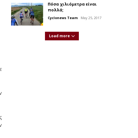
Πόσα χιλιόμετρα είναι
πολλά;
Cyclonews Team
May 25, 2017
Load more
ε
ν
ς
ν