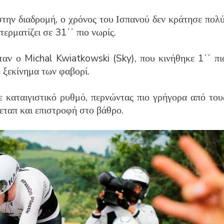
στην διαδρομή, ο χρόνος του Ισπανού δεν κράτησε πολύ
ρματίζει σε 31΄΄ πιο νωρίς.
αν ο Michal Kwiatkowski (Sky), που κινήθηκε 1΄΄ πι
ο ξεκίνημα των φαβορί.
 καταιγιστικό ρυθμό, περνώντας πιο γρήγορα από του
 εταπ και επιστροφή στο βάθρο.