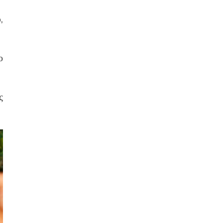
,
ο
ς