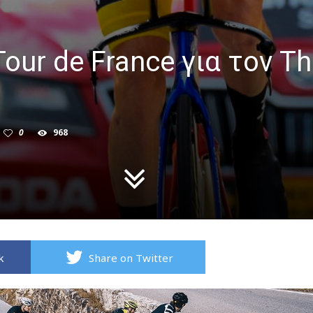
our de France για τον T
n
0
968
k
Share on Twitter