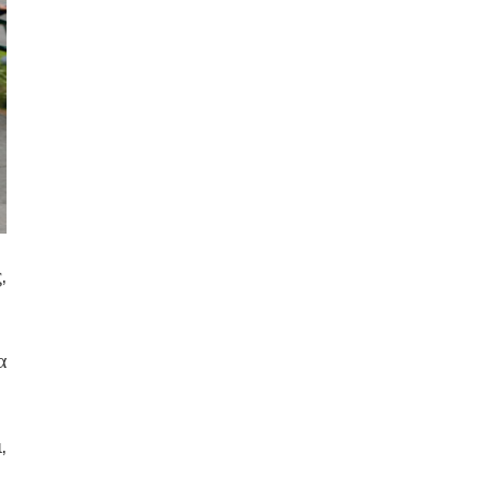
,
α
,