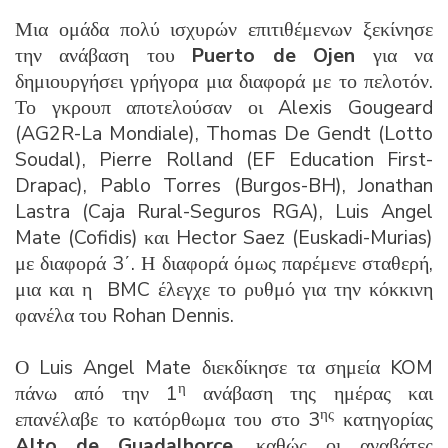
Μια ομάδα πολύ ισχυρών επιτιθέμενων ξεκίνησε
την ανάβαση του
Puerto de Ojen
για να
δημιουργήσει γρήγορα μια διαφορά με το πελοτόν.
Το γκρουπ αποτελούσαν οι Alexis Gougeard
(AG2R-La Mondiale), Thomas De Gendt (Lotto
Soudal), Pierre Rolland (EF Education First-
Drapac), Pablo Torres (Burgos-BH), Jonathan
Lastra (Caja Rural-Seguros RGA), Luis Angel
Mate (Cofidis) και Hector Saez (Euskadi-Murias)
με διαφορά 3΄. Η διαφορά όμως παρέμενε σταθερή,
μια και η BMC έλεγχε το ρυθμό για την κόκκινη
φανέλα του Rohan Dennis.
Ο Luis Angel Mate διεκδίκησε τα σημεία KOM
η
πάνω από την 1
ανάβαση της ημέρας και
ης
επανέλαβε το κατόρθωμα του στο 3
κατηγορίας
Alto de Guadalhorce
, καθώς οι αναβάτες