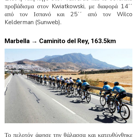
προβάδισμα στον Kwiatkowski, με διαφορά 14΄΄
από τον Ισπανό και 25΄΄ από τον Wilco
Kelderman (Sunweb).
Marbella
→
Caminito
del
Rey, 163.5
km
Το πελοτόν άφησε την θάλασσα και κατευθύνθηκε