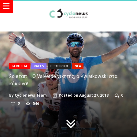
LA VUELTA
RACES
ΕΞΩΤΕΡΙΚΟ
ΝΕΑ
2ο εταπ – Ο Valverde νικητής, ο Kwiatkowski στα
κόκκινα!
By
Cyclonews Team
Posted on
August 27, 2018
0
0
546