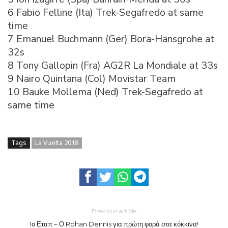
6 Fabio Felline (Ita) Trek-Segafredo at same
time
7 Emanuel Buchmann (Ger) Bora-Hansgrohe at
32s
8 Tony Gallopin (Fra) AG2R La Mondiale at 33s
9 Nairo Quintana (Col) Movistar Team
10 Bauke Mollema (Ned) Trek-Segafredo at
same time
Tags
La Vuelta 2018
Previous article
1ο Εταπ – Ο Rohan Dennis για πρώτη φορά στα κόκκινα!