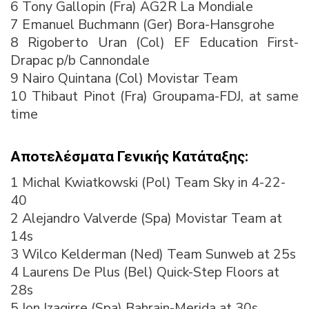
6 Tony Gallopin (Fra) AG2R La Mondiale
7 Emanuel Buchmann (Ger) Bora-Hansgrohe
8 Rigoberto Uran (Col) EF Education First-
Drapac p/b Cannondale
9 Nairo Quintana (Col) Movistar Team
10 Thibaut Pinot (Fra) Groupama-FDJ, at same
time
Αποτελέσματα Γενικής Κατάταξης:
1 Michal Kwiatkowski (Pol) Team Sky in 4-22-
40
2 Alejandro Valverde (Spa) Movistar Team at
14s
3 Wilco Kelderman (Ned) Team Sunweb at 25s
4 Laurens De Plus (Bel) Quick-Step Floors at
28s
5 Ion Izagirre (Spa) Bahrain-Merida at 30s