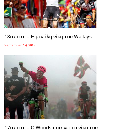
18ο εταπ – Η μεγάλη νίκη του Wallays
September 14, 2018
17ο εταπ – O Woods παίρνει τη νίκη του