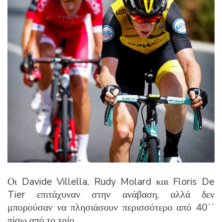
Οι Davide Villella, Rudy Molard και Floris De
Tier επιτάχυναν στην ανάβαση, αλλά δεν
μπορούσαν να πλησιάσουν περισσότερο από 40΄΄
πίσω από το τρίο.