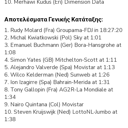
10. Merhawi Kudus (Eri) Dimension Data
Αποτελέσματα Γενικής Κατάταξης:
1. Rudy Molard (Fra) Groupama-FDJ in 18:27:20
2. Michal Kwiatkowski (Pol) Sky at 1:01
3. Emanuel Buchmann (Ger) Bora-Hansgrohe at
1:08
4. Simon Yates (GB) Mitchelton-Scott at 1:11
5. Alejandro Valverde (Spa) Movistar at 1:13
6. Wilco Kelderman (Ned) Sunweb at 1:26
7. Ion Izagirre (Spa) Bahrain-Merida at 1:31
8. Tony Gallopin (Fra) AG2R-La Mondiale at
1:34
9. Nairo Quintana (Col) Movistar
10. Steven Kruijswijk (Ned) LottoNL-Jumbo at
1:38