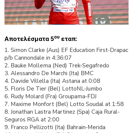
ου
Αποτελέσματα 5
εταπ:
1. Simon Clarke (Aus) EF Education First-Drapac
p/b Cannondale in 4:36:07
2. Bauke Mollema (Ned) Trek-Segafredo
3. Alessandro De Marchi (Ita) BMC
4. Davide Villella (Ita) Astana at 0:08
5. Floris De Tier (Bel) LottoNL-Jumbo
6. Rudy Molard (Fra) Groupama-FDJ
7. Maxime Monfort (Bel) Lotto Soudal at 1:58
8. Jonathan Lastra Martinez (Spa) Caja Rural-
Seguros RGA at 2:00
9. Franco Pellizotti (Ita) Bahrain-Merida