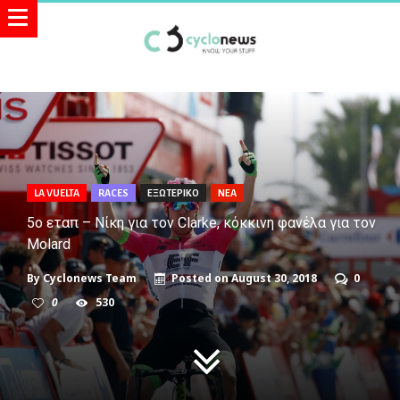
LA VUELTA
RACES
ΕΞΩΤΕΡΙΚΟ
ΝΕΑ
5ο εταπ – Νίκη για τον Clarke, κόκκινη φανέλα για τον
Molard
By
Cyclonews Team
Posted on
August 30, 2018
0
0
530