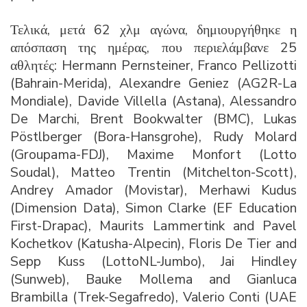
Τελικά, μετά 62 χλμ αγώνα, δημιουργήθηκε η
απόσπαση της ημέρας, που περιελάμβανε 25
αθλητές: Hermann Pernsteiner, Franco Pellizotti
(Bahrain-Merida), Alexandre Geniez (AG2R-La
Mondiale), Davide Villella (Astana), Alessandro
De Marchi, Brent Bookwalter (BMC), Lukas
Pöstlberger (Bora-Hansgrohe), Rudy Molard
(Groupama-FDJ), Maxime Monfort (Lotto
Soudal), Matteo Trentin (Mitchelton-Scott),
Andrey Amador (Movistar), Merhawi Kudus
(Dimension Data), Simon Clarke (EF Education
First-Drapac), Maurits Lammertink and Pavel
Kochetkov (Katusha-Alpecin), Floris De Tier and
Sepp Kuss (LottoNL-Jumbo), Jai Hindley
(Sunweb), Bauke Mollema and Gianluca
Brambilla (Trek-Segafredo), Valerio Conti (UAE