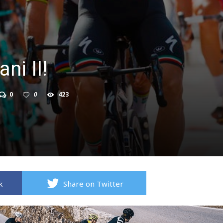
ni II!
0
0
423
k
Share on Twitter