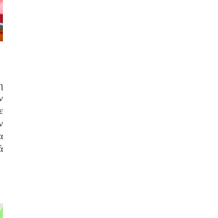
η
ν
ε
ν
α
ά