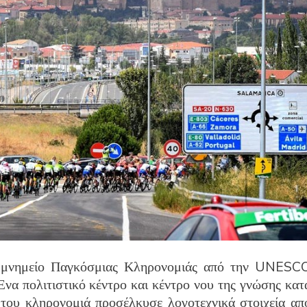
ς μνημείο Παγκόσμιας Κληρονομιάς από την UNESC
Ένα πολιτιστικό κέντρο και κέντρο νου της γνώσης κατ
 του κληρονομιά προσέλκυσε λογοτεχνικά στοιχεία απ