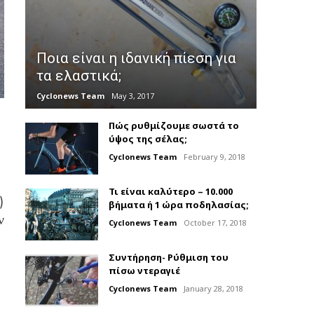
Ποια είναι η ιδανική πίεση για
τα ελαστικά;
Cyclonews Team
May 3, 2017
Πώς ρυθμίζουμε σωστά το
ύψος της σέλας;
Cyclonews Team
February 9, 2018
Τι είναι καλύτερο – 10.000
)
βήματα ή 1 ώρα ποδηλασίας;
ν
Cyclonews Team
October 17, 2018
Συντήρηση- Ρύθμιση του
πίσω ντεραγιέ
Cyclonews Team
January 28, 2018