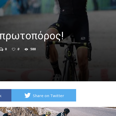
s πρωτοπόρος!
0
0
588
k
Share on Twitter