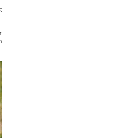
ς
r
n