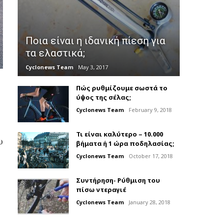
Ποια είναι η ιδανική πίεση για
τα ελαστικά;
Cyclonews Team
May 3, 2017
Πώς ρυθμίζουμε σωστά το
ύψος της σέλας;
Cyclonews Team
February 9, 2018
Τι είναι καλύτερο – 10.000
υ
βήματα ή 1 ώρα ποδηλασίας;
Cyclonews Team
October 17, 2018
Συντήρηση- Ρύθμιση του
πίσω ντεραγιέ
Cyclonews Team
January 28, 2018