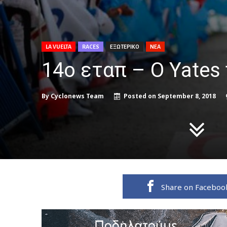
LA VUELTA
RACES
ΕΞΩΤΕΡΙΚΟ
ΝΕΑ
14ο εταπ – Ο Yate
By
Cyclonews Team
Posted on
September 8, 2018
Share on Faceboo