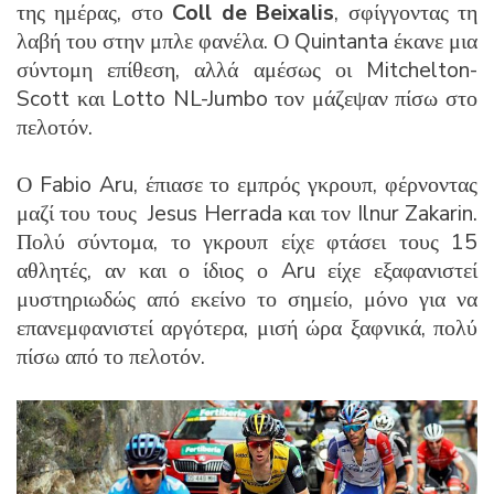
της ημέρας, στο
Coll de Beixalis
, σφίγγοντας τη
λαβή του στην μπλε φανέλα. Ο Quintanta έκανε μια
σύντομη επίθεση, αλλά αμέσως οι Mitchelton-
Scott και Lotto NL-Jumbo τον μάζεψαν πίσω στο
πελοτόν.
Ο Fabio Aru, έπιασε το εμπρός γκρουπ, φέρνοντας
μαζί του τους Jesus Herrada και τον Ilnur Zakarin.
Πολύ σύντομα, το γκρουπ είχε φτάσει τους 15
αθλητές, αν και ο ίδιος ο Aru είχε εξαφανιστεί
μυστηριωδώς από εκείνο το σημείο, μόνο για να
επανεμφανιστεί αργότερα, μισή ώρα ξαφνικά, πολύ
πίσω από το πελοτόν.