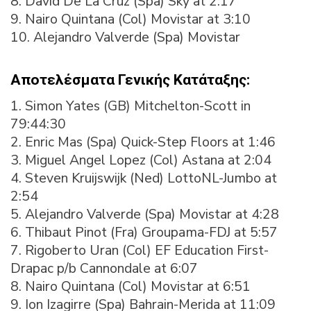
8. David De La Cruz (Spa) Sky at 2:17
9. Nairo Quintana (Col) Movistar at 3:10
10. Alejandro Valverde (Spa) Movistar
Αποτελέσματα Γενικής Κατάταξης:
1. Simon Yates (GB) Mitchelton-Scott in
79:44:30
2. Enric Mas (Spa) Quick-Step Floors at 1:46
3. Miguel Angel Lopez (Col) Astana at 2:04
4. Steven Kruijswijk (Ned) LottoNL-Jumbo at
2:54
5. Alejandro Valverde (Spa) Movistar at 4:28
6. Thibaut Pinot (Fra) Groupama-FDJ at 5:57
7. Rigoberto Uran (Col) EF Education First-
Drapac p/b Cannondale at 6:07
8. Nairo Quintana (Col) Movistar at 6:51
9. Ion Izagirre (Spa) Bahrain-Merida at 11:09