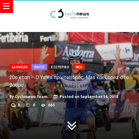
LA VUELTA
RACES
ΕΞΩΤΕΡΙΚΟ
ΝΕΑ
20ο εταπ – Ο Yates πρωτοπόρος, Mas και Lopez στο
βάθρο
By
Cyclonews Team
Posted on
September 16, 2018
0
0
665