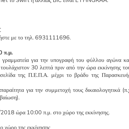
rnet το Swift ή αλλιώς BIC είναι ETHNGRAA.
€
νήστε με το τηλ. 6931111696.
 π.μ.
 γραμματεία για την υπογραφή του φύλλου αγώνα κα
τουλάχιστον 30 λεπτά πριν από την ώρα εκκίνησης το
σελίδα της Π.Ε.Π.Α. μέχρι το βράδυ της Παρασκευή
παραίτητα για την συμμετοχή τους δικαιολογητικά (π.
εβαίωση).
2018 ώρα 10:00 π.μ. στο χώρο της εκκίνησης.
ο χώρο της εκκίνησης