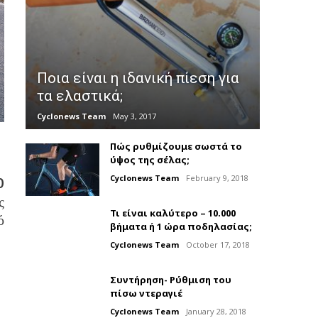
Ποια είναι η ιδανική πίεση για
τα ελαστικά;
Cyclonews Team
May 3, 2017
Πώς ρυθμίζουμε σωστά το
ύψος της σέλας;
Cyclonews Team
February 9, 2018
0
ς
Τι είναι καλύτερο – 10.000
ό
βήματα ή 1 ώρα ποδηλασίας;
Cyclonews Team
October 17, 2018
Συντήρηση- Ρύθμιση του
πίσω ντεραγιέ
Cyclonews Team
January 28, 2018