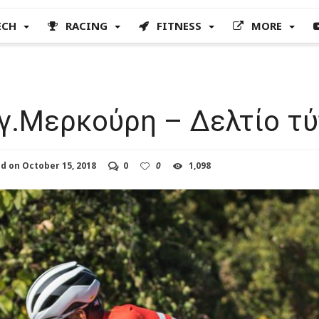
ECH
RACING
FITNESS
MORE
γ.Μερκούρη – Δελτίο τ
ed on
October 15, 2018
0
0
1,098