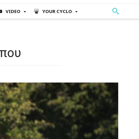
VIDEO
YOUR CYCLO
ύπου