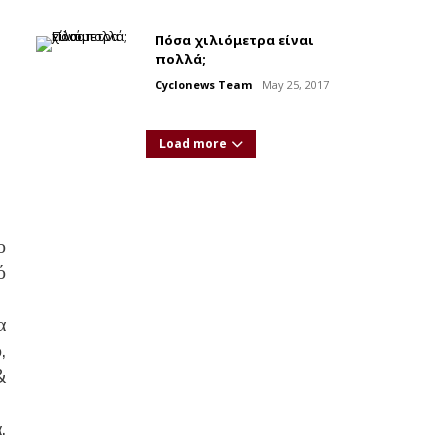
Πόσα χιλιόμετρα είναι
πολλά;
Cyclonews Team
May 25, 2017
Load more
ο
ό
α
,
&
.