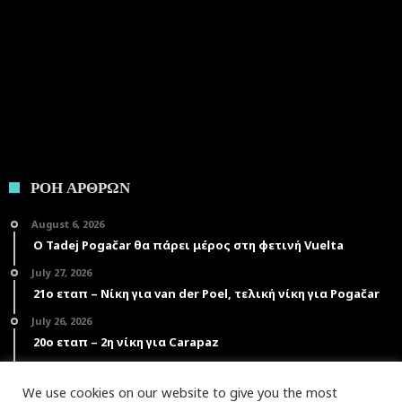
ΡΟΗ ΑΡΘΡΩΝ
August 6, 2026
Ο Tadej Pogačar θα πάρει μέρος στη φετινή Vuelta
July 27, 2026
21ο εταπ – Νίκη για van der Poel, τελική νίκη για Pogačar
July 26, 2026
20ο εταπ – 2η νίκη για Carapaz
July 25, 2026
19ο εταπ – Πέμπτη νίκη για Pogačar
We use cookies on our website to give you the most