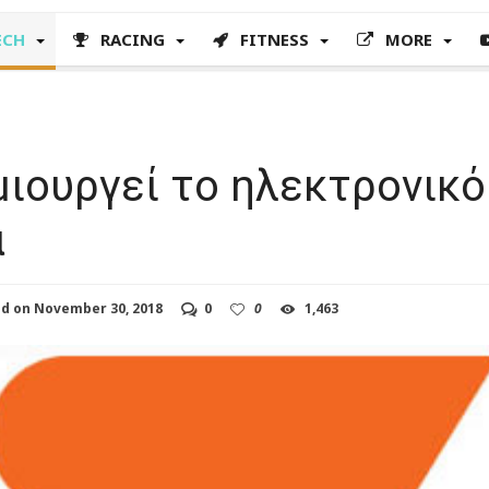
ECH
RACING
FITNESS
MORE
μιουργεί το ηλεκτρονικό
α
ed on
November 30, 2018
0
0
1,463