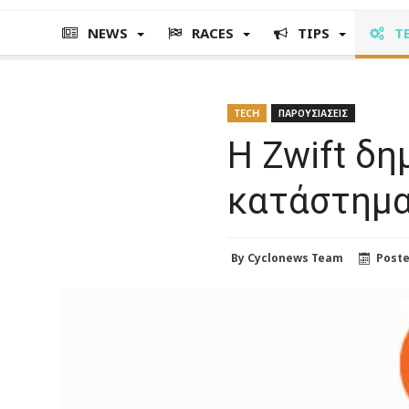
NEWS
RACES
TIPS
T
TECH
ΠΑΡΟΥΣΙΑΣΕΙΣ
H Zwift δη
κατάστημ
By
Cyclonews Team
Post