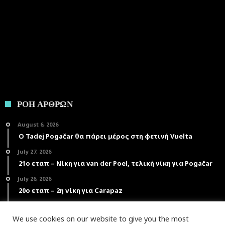
ΡΟΗ ΑΡΘΡΩΝ
August 6, 2026
Ο Tadej Pogačar θα πάρει μέρος στη φετινή Vuelta
July 27, 2026
21ο εταπ – Νίκη για van der Poel, τελική νίκη για Pogačar
July 26, 2026
20ο εταπ – 2η νίκη για Carapaz
July 25, 2026
19ο εταπ – Πέμπτη νίκη για Pogačar
We use cookies on our website to give you the most