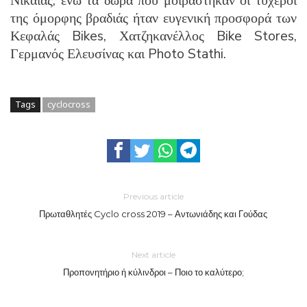
Νίκαιας, ενώ τα δώρα που μοιράστηκαν οι τυχεροί
της όμορφης βραδιάς ήταν ευγενική προσφορά των
Κεφαλάς Bikes, Χατζηκανέλλος Bike Stores,
Γερμανός Ελευσίνας και Photo Stathi.
Tags
cyclocross
Previous article
Πρωταθλητές Cyclo cross 2019 – Αντωνιάδης και Γούδας
Next article
Προπονητήριο ή κύλινδροι – Ποιο το καλύτερο;