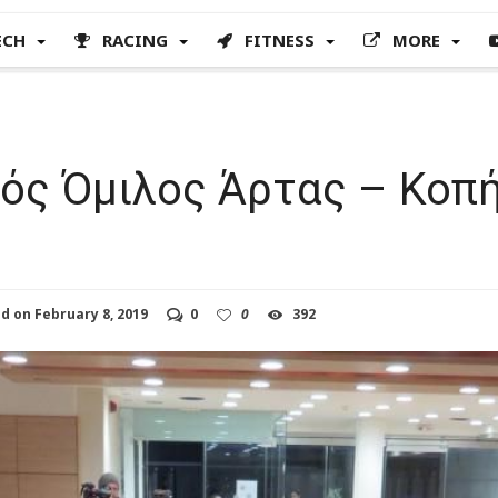
ECH
RACING
FITNESS
MORE
ός Όμιλος Άρτας – Κοπή
ed on
February 8, 2019
0
0
392