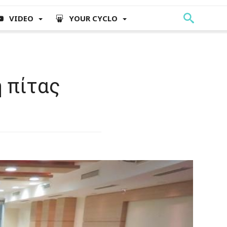
VIDEO
YOUR CYCLO
 πίτας