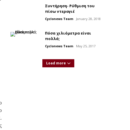
Συντήρηση- Ρύθμιση του
πίσω ντεραγιέ
Cyclonews Team
January 28, 2018
Πόσα χιλιόμετρα είναι
πολλά;
Cyclonews Team
May 25, 2017
Load more
ο
ο
.
ς