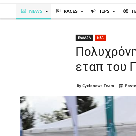
NEWS
RACES
TIPS
T
ΕΛΛΑΔΑ
ΝΕΑ
Πολυχρόνη
εταπ του 
By
Cyclonews Team
Post