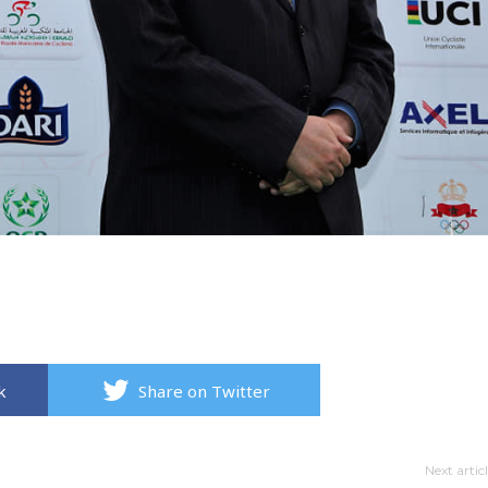
k
Share on Twitter
Next artic