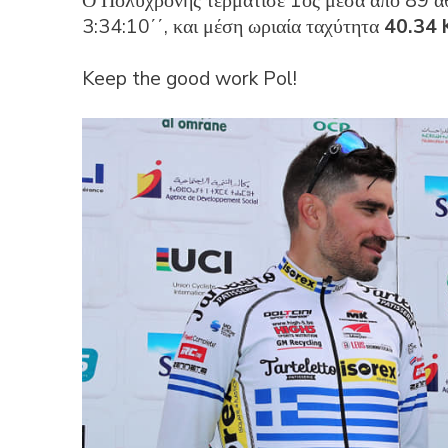
Ο Πολυχρόνης τερμάτισε 1ος μέσα απο 89 αθ
3:34:10΄΄, και μέση ωριαία ταχύτητα
40.34 
Keep the good work Pol!