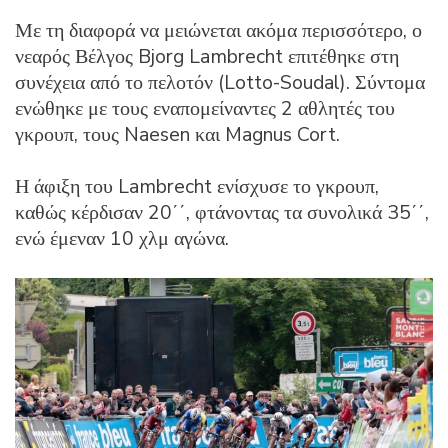
Με τη διαφορά να μειώνεται ακόμα περισσότερο, ο
νεαρός Βέλγος Bjorg Lambrecht επιτέθηκε στη
συνέχεια από το πελοτόν (Lotto-Soudal). Σύντομα
ενώθηκε με τους εναπομείναντες 2 αθλητές του
γκρουπ, τους Naesen και Magnus Cort.
Η άφιξη του Lambrecht ενίσχυσε το γκρουπ,
καθώς κέρδισαν 20΄΄, φτάνοντας τα συνολικά 35΄΄,
ενώ έμεναν 10 χλμ αγώνα.