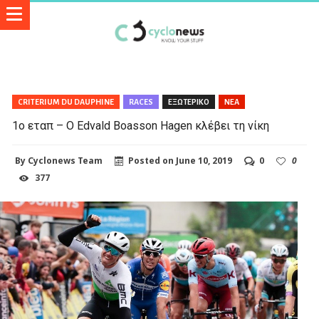
CRITERIUM DU DAUPHINE
RACES
ΕΞΩΤΕΡΙΚΟ
ΝΕΑ
1ο εταπ – Ο Edvald Boasson Hagen κλέβει τη νίκη
By
Cyclonews Team
Posted on
June 10, 2019
0
0
377