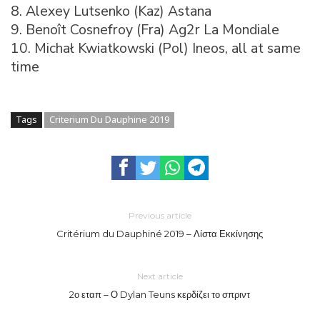
8. Alexey Lutsenko (Kaz) Astana
9. Benoît Cosnefroy (Fra) Ag2r La Mondiale
10. Michał Kwiatkowski (Pol) Ineos, all at same
time
Tags
Criterium Du Dauphine 2019
Previous article
Critérium du Dauphiné 2019 – Λίστα Εκκίνησης
Next article
2ο εταπ – Ο Dylan Teuns κερδίζει το σπριντ