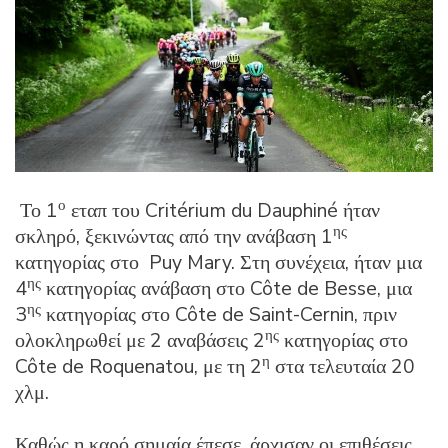
ο
Το 1
εταπ του Critérium du Dauphiné ήταν
ης
σκληρό, ξεκινώντας από την ανάβαση 1
κατηγορίας στο Puy Mary. Στη συνέχεια, ήταν μια
ης
4
κατηγορίας ανάβαση στο Côte de Besse, μια
ης
3
κατηγορίας στο Côte de Saint-Cernin, πριν
ης
ολοκληρωθεί με 2 αναβάσεις 2
κατηγορίας στο
η
Côte de Roquenatou, με τη 2
στα τελευταία 20
χλμ.
Καθώς η καρό σημαία έπεσε, άρχισαν οι επιθέσεις.