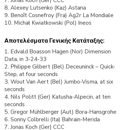
7. Jonas Koch (Ger) CCC
8. Alexey Lutsenko (Kaz) Astana
9. Benoît Cosnefroy (Fra) Ag2r La Mondiale
10. Michał Kwiatkowski (Pol) Ineos
Αποτελέσματα Γενικής Κατάταξης:
1. Edvald Boasson Hagen (Nor) Dimension
Data, in 3-24-33
2. Philippe Gilbert (Bel) Deceuninck – Quick-
Step, at four seconds
3. Wout Van Aert (Bel) Jumbo-Visma, at six
seconds
4. Nils Politt (Ger) Katusha-Alpecin, at ten
seconds
5. Gregor Mühlberger (Aut) Bora-Hansgrohe
6. Sonny Colbrelli (Ita) Bahrain-Merida
7. Jonas Koch (Ger) CCC