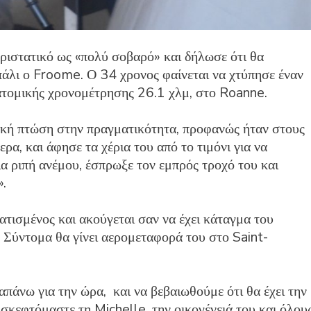
εριστατικό ως «πολύ σοβαρό» και δήλωσε ότι θα
 πάλι ο Froome. Ο 34 χρονος φαίνεται να χτύπησε έναν
 ατομικής χρονομέτρησης 26.1 χλμ, στο Roanne.
κακή πτώση στην πραγματικότητα, προφανώς ήταν στους
ρα, και άφησε τα χέρια του από το τιμόνι για να
μια ριπή ανέμου, έσπρωξε τον εμπρός τροχό του και
».
ατισμένος και ακούγεται σαν να έχει κάταγμα του
. Σύντομα θα γίνει αερομεταφορά του στο Saint-
άνω για την ώρα, και να βεβαιωθούμε ότι θα έχει την
σκεφτόμαστε τη Michelle, την οικογένειά του και όλου