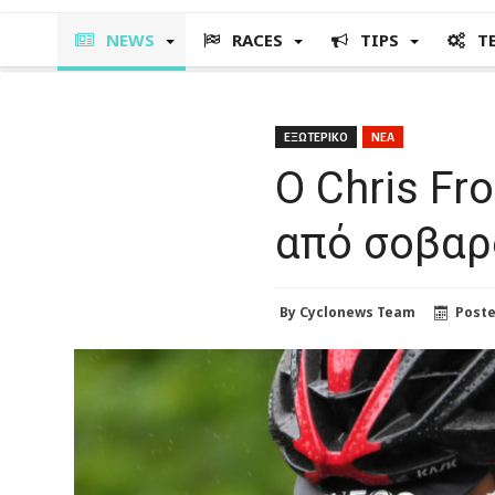
NEWS
RACES
TIPS
T
ΕΞΩΤΕΡΙΚΟ
ΝΕΑ
O Chris Fr
από σοβαρ
By
Cyclonews Team
Post