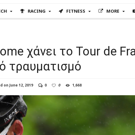
ECH
RACING
FITNESS
MORE
oome χάνει το Tour de Fr
ό τραυματισμό
ed on
June 12, 2019
0
0
1,668