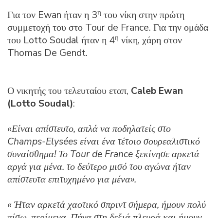
η
Για τον Ewan ήταν η 3
του νίκη στην πρώτη
συμμετοχή του στο Tour de France. Για την ομάδα
η
του Lotto Soudal ήταν η 4
νίκη, χάρη στον
Thomas De Gendt.
Ο νικητής του τελευταίου εταπ,
Caleb Ewan
(Lotto Soudal)
:
«Είναι απίστευτο, απλά να ποδηλατείς στο
Champs-Elysées είναι ένα τέτοιο σουρεαλιστικό
συναίσθημα! Το Tour de France ξεκίνησε αρκετά
αργά για μένα. το δεύτερο μισό του αγώνα ήταν
απίστευτα επιτυχημένο για μένα».
« Ήταν αρκετά χαοτικό σπριντ σήμερα, ήμουν πολύ
πίσω, περίμενα. Πήγα στη δεξιά πλευρά και ήμουν