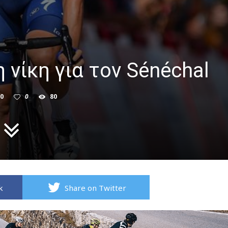
 νίκη για τον Sénéchal
0
0
80
k
Share on Twitter