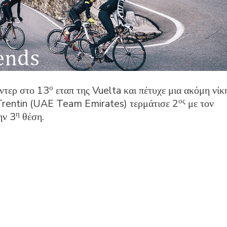
ο
ντερ στο 13
εταπ της Vuelta και πέτυχε μια ακόμη νίκ
ος
Trentin (UAE Team Emirates) τερμάτισε 2
με τον
η
ην 3
θέση.