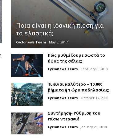
Ποια είναι η ιδανική πίεση για
τα ελαστικά;
Cyclonews Team
May 3, 2017
η
Πώς ρυθμίζουμε σωστά το
ύψος της σέλας;
Cyclonews Team
February 9, 2018
Τι είναι καλύτερο – 10.000
βήματα ή 1 ώρα ποδηλασίας;
Cyclonews Team
October 17, 2018
Συντήρηση- Ρύθμιση του
πίσω ντεραγιέ
Cyclonews Team
January 28, 2018