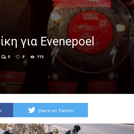
ίκη για Evenepoel
0
0
115
k
Share on Twitter