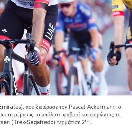
Emirates), που ξεπέρασε τον Pascal Ackermann, ο
σει τη μέρα ως το απόλυτο φαβορί και φορώντας τη
ος
sen (Trek-Segafredo) τερμάτισε 2
.