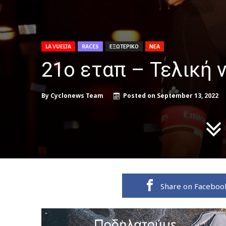
LA VUELTA
RACES
ΕΞΩΤΕΡΙΚΟ
ΝΕΑ
21ο εταπ – Τελική ν
By
Cyclonews Team
Posted on
September 13, 2022
Share on Faceboo