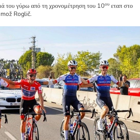
ου
μά του γύρω από τη χρονομέτρηση του 10
εταπ στο
imož Roglič.