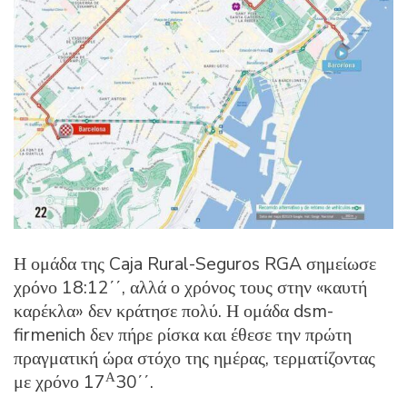
Η ομάδα της Caja Rural-Seguros RGA σημείωσε
χρόνο 18:12΄΄, αλλά ο χρόνος τους στην «καυτή
καρέκλα» δεν κράτησε πολύ. Η ομάδα dsm-
firmenich δεν πήρε ρίσκα και έθεσε την πρώτη
πραγματική ώρα στόχο της ημέρας, τερματίζοντας
Α
με χρόνο 17
30΄΄.