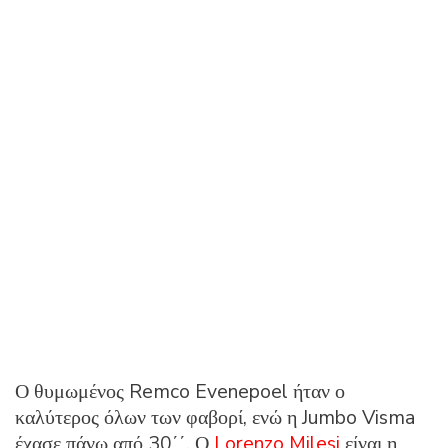
Ο θυμωμένος Remco Evenepoel ήταν ο
καλύτερος όλων των φαβορί, ενώ η Jumbo Visma
έχασε πάνω από 30΄΄. Ο
Lorenzo Milesi
είναι η