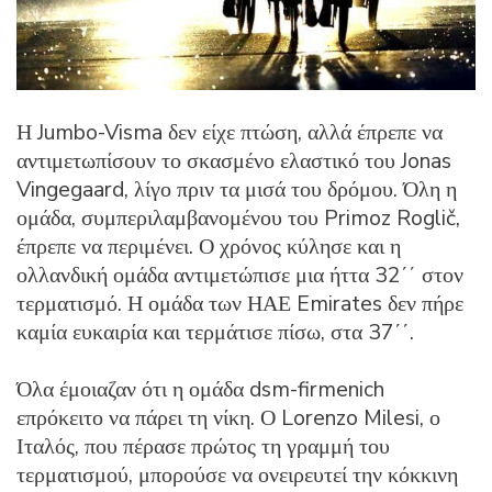
Η Jumbo-Visma δεν είχε πτώση, αλλά έπρεπε να
αντιμετωπίσουν το σκασμένο ελαστικό του Jonas
Vingegaard, λίγο πριν τα μισά του δρόμου. Όλη η
ομάδα, συμπεριλαμβανομένου του Primoz Roglič,
έπρεπε να περιμένει. Ο χρόνος κύλησε και η
ολλανδική ομάδα αντιμετώπισε μια ήττα 32΄΄ στον
τερματισμό. Η ομάδα των ΗΑΕ Emirates δεν πήρε
καμία ευκαιρία και τερμάτισε πίσω, στα 37΄΄.
Όλα έμοιαζαν ότι η ομάδα dsm-firmenich
επρόκειτο να πάρει τη νίκη. Ο Lorenzo Milesi, ο
Ιταλός, που πέρασε πρώτος τη γραμμή του
τερματισμού, μπορούσε να ονειρευτεί την κόκκινη