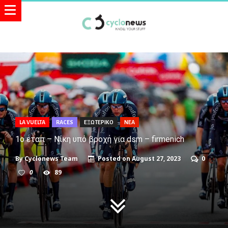
LA VUELTA
RACES
ΕΞΩΤΕΡΙΚΟ
ΝΕΑ
1ο εταπ – Νίκη υπό βροχή για dsm – firmenich
By
Cyclonews Team
Posted on
August 27, 2023
0
0
89