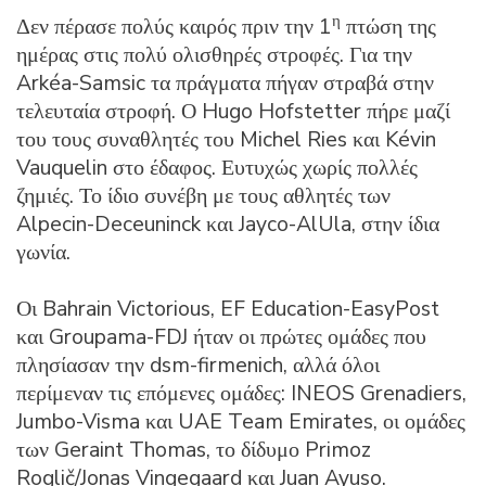
η
Δεν πέρασε πολύς καιρός πριν την 1
πτώση της
ημέρας στις πολύ ολισθηρές στροφές. Για την
Arkéa-Samsic τα πράγματα πήγαν στραβά στην
τελευταία στροφή. Ο Hugo Hofstetter πήρε μαζί
του τους συναθλητές του Michel Ries και Kévin
Vauquelin στο έδαφος. Ευτυχώς χωρίς πολλές
ζημιές. Το ίδιο συνέβη με τους αθλητές των
Alpecin-Deceuninck και Jayco-AlUla, στην ίδια
γωνία.
Οι Bahrain Victorious, EF Education-EasyPost
και Groupama-FDJ ήταν οι πρώτες ομάδες που
πλησίασαν την dsm-firmenich, αλλά όλοι
περίμεναν τις επόμενες ομάδες: INEOS Grenadiers,
Jumbo-Visma και UAE Team Emirates, οι ομάδες
των Geraint Thomas, το δίδυμο Primoz
Roglič/Jonas Vingegaard και Juan Ayuso.