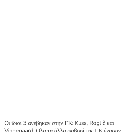
Οι ίδιοι 3 ανέβηκαν στην ΓΚ: Kuss, Roglič και
Vingegaard. Όλα τα άλλα φαβορί της ΓΚ έχασαν