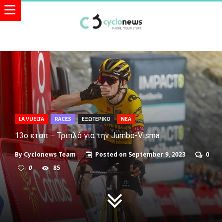
LA VUELTA
RACES
ΕΞΩΤΕΡΙΚΟ
ΝΕΑ
13ο εταπ – Τριπλό για την Jumbo-Visma
By
Cyclonews Team
Posted on
September 9, 2023
0
0
85