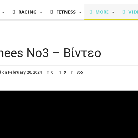
RACING
FITNESS
MORE
VID
nees No3 – Βίντεο
d on
February 20, 2024
0
0
355