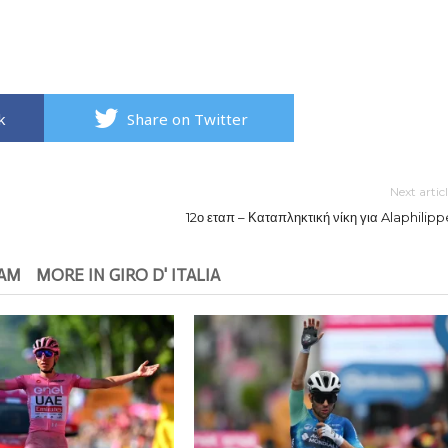
k
Share on Twitter
Next artic
12ο εταπ – Καταπληκτική νίκη για Alaphilipp
EAM
MORE IN GIRO D' ITALIA