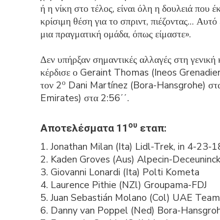
ή η νίκη στο τέλος, είναι όλη η δουλειά που 
κρίσιμη θέση για το σπριντ, πιέζοντας… Αυτό 
μια πραγματική ομάδα, όπως είμαστε».
Δεν υπήρξαν σημαντικές αλλαγές στη γενική
κέρδισε ο Geraint Thomas (Ineos Grenadier
ο
τον 2
Dani Martínez (Bora-Hansgrohe) στα
Emirates) στα 2:56΄΄.
ου
Αποτελέσματα 11
εταπ:
1. Jonathan Milan (Ita) Lidl-Trek, in 4-23-1
2. Kaden Groves (Aus) Alpecin-Deceuninc
3. Giovanni Lonardi (Ita) Polti Kometa
4. Laurence Pithie (NZl) Groupama-FDJ
5. Juan Sebastián Molano (Col) UAE Team
6. Danny van Poppel (Ned) Bora-Hansgro