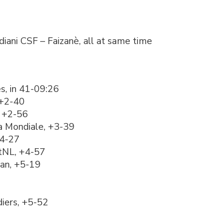
diani CSF – Faizanè, all at same time
s, in 41-09:26
 +2-40
, +2-56
a Mondiale, +3-39
+4-27
stNL, +4-57
tan, +5-19
iers, +5-52