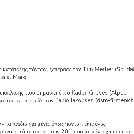
ς κατάταξης πόντων, ξεπέρασε τον Tim Merlier (Souda
la al Mare.
πόκλισης, που σημαίνει ότι ο Kaden Groves (Alpecin-
σμό σπριντ που είδε τον Fabio Jakobsen (dsm-firmenich
 τα παιδιά για μένα, όπως πάντα», είπε ένας
 μόνο αυτό το σπριντ των 20΄΄ που με κάνει χαρούμενο