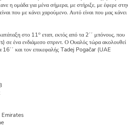
έκανε η ομάδα για μένα σήμερα, με στήριξε, με έφερε στη
είναι που με κάνει χαρούμενο. Αυτό είναι που μας κάνει
ο
 κατάταξη στο 11
εταπ, εκτός από τα 2΄΄ μπόνους, που
s) σε ένα ενδιάμεσο σπριντ. Ο Ουαλός τώρα ακολουθεί
 16΄΄ και τον επικεφαλής Tadej Pogačar (UAE
8
k
 Emirates
he