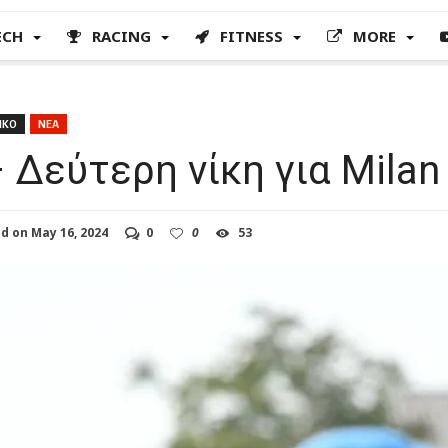
ECH
RACING
FITNESS
MORE
ΙΚΟ
ΝΕΑ
 Δεύτερη νίκη για Milan
ed on
May 16, 2024
0
0
53