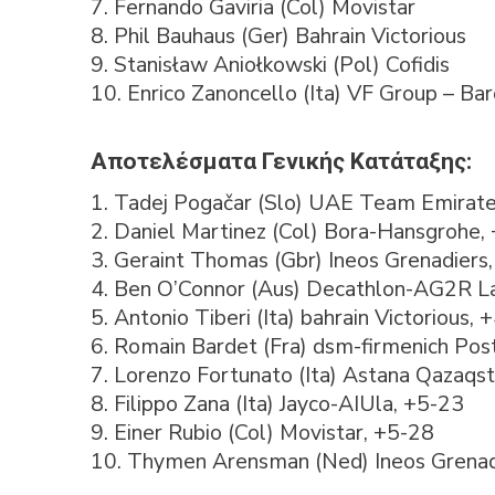
7. Fernando Gaviria (Col) Movistar
8. Phil Bauhaus (Ger) Bahrain Victorious
9. Stanisław Aniołkowski (Pol) Cofidis
10. Enrico Zanoncello (Ita) VF Group – Bar
Αποτελέσματα Γενικής Κατάταξης:
1. Tadej Pogačar (Slo) UAE Team Emirate
2. Daniel Martinez (Col) Bora-Hansgrohe,
3. Geraint Thomas (Gbr) Ineos Grenadiers
4. Ben O’Connor (Aus) Decathlon-AG2R L
5. Antonio Tiberi (Ita) bahrain Victorious, 
6. Romain Bardet (Fra) dsm-firmenich Po
7. Lorenzo Fortunato (Ita) Astana Qazaqs
8. Filippo Zana (Ita) Jayco-AIUla, +5-23
9. Einer Rubio (Col) Movistar, +5-28
10. Thymen Arensman (Ned) Ineos Grenad