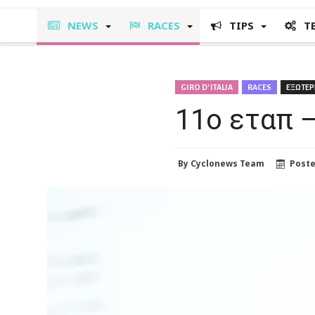
NEWS
RACES
TIPS
T
GIRO D' ITALIA
RACES
ΕΞΩΤΕΡ
11ο εταπ –
By
Cyclonews Team
Post