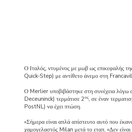
Ο Ιταλός, ντυμένος με μωβ ως επικεφαλής τη
Quick-Step) με αντίθετο άνεμο στη Francavil
Ο Merlier υποβιβάστηκε στη συνέχεια λόγω α
ος
Deceuninck) τερμάτισε 2
, σε έναν τερματι
PostNL) να έχει πτώση.
«Σήμερα είναι απλά απίστευτο αυτό που έκαναν
χαμογελαστός Milan μετά το εταπ. «Δεν είναι