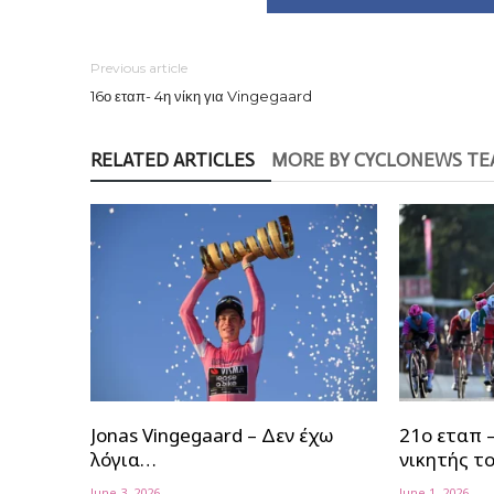
Previous article
16ο εταπ- 4η νίκη για Vingegaard
RELATED ARTICLES
MORE BY CYCLONEWS T
Jonas Vingegaard – Δεν έχω
21ο εταπ –
λόγια…
νικητής το
June 3, 2026
June 1, 2026