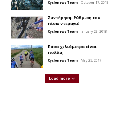
Cyclonews Team
October 17, 2018
Συντήρηση- Ρύθμιση του
πίσω ντεραγιέ
Cyclonews Team
January 28, 2018
Πόσα χιλιόμετρα είναι
πολλά;
Cyclonews Team
May 25, 2017
Load more
α
,