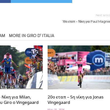
Next artic
18ο εταπ – Νίκη για Paul Magnie
EAM
MORE IN GIRO D' ITALIA
 Νίκη για Milan,
20ο εταπ – 5η νίκη για Jonas
υ Giro o Vingegaard
Vingegaard
May 31, 2026