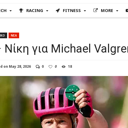
ECH
RACING
FITNESS
MORE
ΙΚΟ
ΝΕΑ
 Νίκη για Michael Valgre
ed on
May 28, 2026
0
0
18