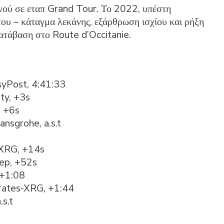
νού σε εταπ Grand Tour. Το 2022, υπέστη
ου – κάταγμα λεκάνης, εξάρθρωση ισχίου και ρήξη
κατάβαση στο Route d’Occitanie.
syPost, 4:41:33
ty, +3s
, +6s
nsgrohe, a.s.t
-XRG, +14s
tep, +52s
 +1:08
rates-XRG, +1:44
s.t