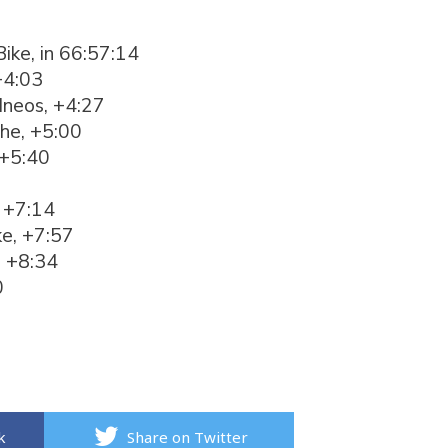
ike, in 66:57:14
+4:03
neos, +4:27
ohe, +5:00
 +5:40
, +7:14
ke, +7:57
, +8:34
0
k
Share on Twitter