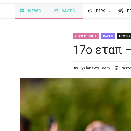
NEWS
RACES
TIPS
T
GIRO D' ITALIA
RACES
ΕΞΩΤΕΡ
17ο εταπ –
By
Cyclonews Team
Post