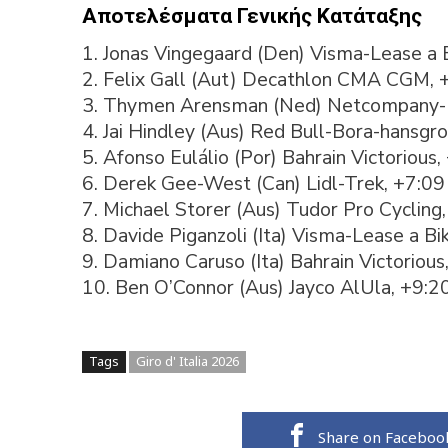
Αποτελέσματα Γενικής Κατάταξης
1. Jonas Vingegaard (Den) Visma-Lease a B
2. Felix Gall (Aut) Decathlon CMA CGM, 
3. Thymen Arensman (Ned) Netcompany-I
4. Jai Hindley (Aus) Red Bull-Bora-hansgr
5. Afonso Eulálio (Por) Bahrain Victorious,
6. Derek Gee-West (Can) Lidl-Trek, +7:09
7. Michael Storer (Aus) Tudor Pro Cycling
8. Davide Piganzoli (Ita) Visma-Lease a Bi
9. Damiano Caruso (Ita) Bahrain Victorious
10. Ben O’Connor (Aus) Jayco AlUla, +9:2
Tags
Giro d' Italia 2026
Share on Faceboo