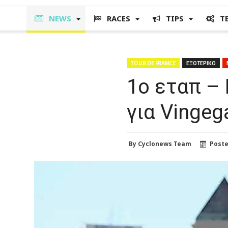
NEWS
RACES
TIPS
T
TOUR DE FRANCE
ΕΞΩΤΕΡΙΚΟ
1ο εταπ –
για Vingeg
By
Cyclonews Team
Post