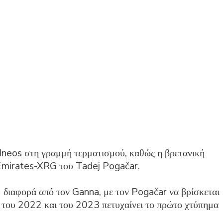
neos στη γραμμή τερματισμού, καθώς η βρετανική
Emirates-XRG του Tadej Pogačar.
 διαφορά από τον Ganna, με τον Pogačar να βρίσκεται
ς του 2022 και του 2023 πετυχαίνει το πρώτο χτύπημα