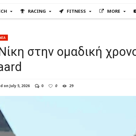
ECH
RACING
FITNESS
MORE
ΝΕΑ
 Νίκη στην ομαδική χρο
aard
ed on
July 5, 2026
0
0
29