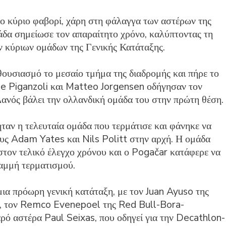
 κύριο φαβορί, χάρη στη φάλαγγα των αστέρων της
άδα σημείωσε τον απαραίτητο χρόνο, καλύπτοντας τη
ν κύριων ομάδων της Γενικής Κατάταξης.
ουσιασμό το μεσαίο τμήμα της διαδρομής και πήρε το
e Piganzoli και Matteo Jorgensen οδήγησαν τον
ανός βάλει την ολλανδική ομάδα του στην πρώτη θέση.
 η τελευταία ομάδα που τερμάτισε και φάνηκε να
ους Adam Yates και Nils Politt στην αρχή. Η ομάδα
στον τελικό έλεγχο χρόνου και ο Pogačar κατάφερε να
ραμμή τερματισμού.
ια πρόωρη γενική κατάταξη, με τον Juan Ayuso της
ω, τον Remco Evenepoel της Red Bull-Bora-
αρό αστέρα Paul Seixas, που οδηγεί για την Decathlon-