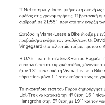
Η Netcompany-Ineos μπήκε στη σκηνή ως το
ομάδας στις χρονομετρήσεις. Η βρετανική ομ
διαδρομή σε 21:55΄΄ πριν από την έναρξη τω
Ωστόσο, η Visma-Lease a Bike άνοιξε με ενθ
προβάδισμα ενόψει των αναβάσεων. Οι David
Vingegaard στο τελευταίο τμήμα, προτού ο Δ
Η UAE Team Emirates-XRG του Pogačar ήταν
δυσκολεύεται στα αρχικά στάδια, χάνοντας τ
ήταν 13΄΄ πίσω από τη Visma-Lease a Bike 
πάρει πίσω μόνο 1΄΄ στην κούρσα προς τη γ
Το εναρκτήριο εταπ του Γύρου δημιούργησε μ
η
Lidl-Trek να κατακτά την 4
θέση, 16΄΄ πίσ
η
Hansgrohe στην 5
θέση με 19΄΄ και τον νε