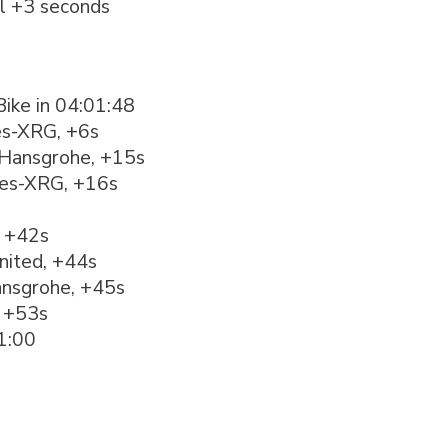
ll +3 seconds
Bike in 04:01:48
es-XRG, +6s
-Hansgrohe, +15s
tes-XRG, +16s
, +42s
nited, +44s
Hansgrohe, +45s
, +53s
1:00