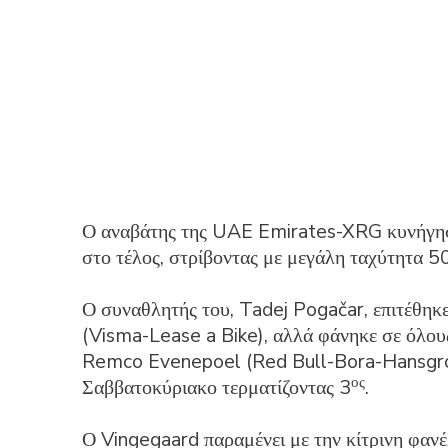
Ο αναβάτης της UAE Emirates-XRG κυνήγησε
στο τέλος, στρίβοντας με μεγάλη ταχύτητα 50
Ο συναθλητής του, Tadej Pogačar, επιτέθηκε 
(Visma-Lease a Bike), αλλά φάνηκε σε όλους
Remco Evenepoel (Red Bull-Bora-Hansgro
ος
Σαββατοκύριακο τερματίζοντας 3
.
Ο Vingegaard παραμένει με την κίτρινη φαν