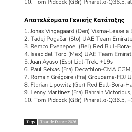
10. Tom Pidcock (GBr) Pinarello-Q36.5, a
Αποτελέσματα Γενικής Κατάταξης
1. Jonas Vingegaard (Den) Visma-Lease a 
2. Tadej Pogačar (Slo) UAE Team Emirat
3. Remco Evenepoel (Bel) Red Bull-Bora
4. Isaac del Toro (Mex) UAE Team Emira
5. Juan Ayuso (Esp) Lidl-Trek, +19s
6. Paul Seixas (Fra) Decathlon-CMA CGM
7. Romain Grégoire (Fra) Groupama-FDJ U
8. Florian Lipowitz (Ger) Red Bull-Bora-
9. Lenny Martinez (Fra) Bahrain Victorious
10. Tom Pidcock (GBr) Pinarello-Q36.5, +
Tags
Tour de France 2026