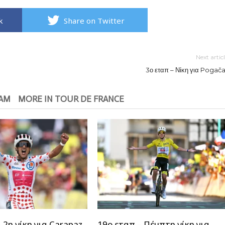
k
Share on Twitter
Next artic
3ο εταπ – Νίκη για Pogača
EAM
MORE IN TOUR DE FRANCE
 2η νίκη για Carapaz
19ο εταπ – Πέμπτη νίκη για