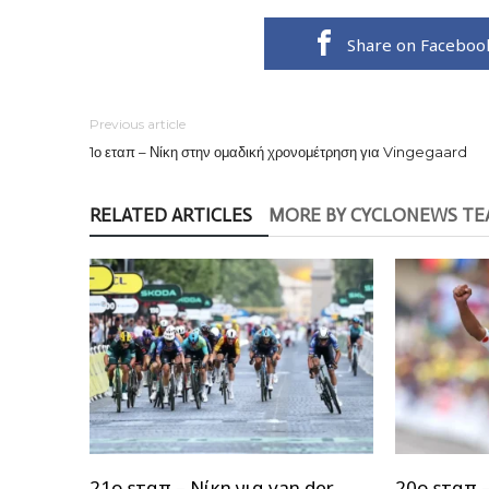
Share on Faceboo
Previous article
1ο εταπ – Νίκη στην ομαδική χρονομέτρηση για Vingegaard
RELATED ARTICLES
MORE BY CYCLONEWS T
21ο εταπ – Νίκη για van der
20ο εταπ –