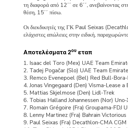
τη διαφορά από 12΄΄ σε 6΄΄, ανεβαίνοντας στ
θέση, 15΄΄ πίσω.
Οι διεκδικητές της ΓΚ Paul Seixas (Decath
ελάχιστες απώλειες στην ειδική, παραχωρώντ
ου
Αποτελέσματα 2
εταπ
1. Isaac del Toro (Mex) UAE Team Emirat
2. Tadej Pogačar (Slo) UAE Team Emirat
3. Remco Evenepoel (Bel) Red Bull-Bora
4. Jonas Vingegaard (Den) Visma-Lease a B
5. Mattias Skjelmose (Den) Lidl-Trek
6. Tobias Halland Johannessen (Nor) Uno-
7. Romain Grégoire (Fra) Groupama-FDJ U
8. Lenny Martinez (Fra) Bahrain Victorious
9. Paul Seixas (Fra) Decathlon-CMA CGM