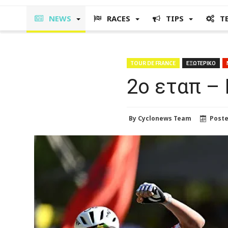
NEWS
RACES
TIPS
T
TOUR DE FRANCE
ΕΞΩΤΕΡΙΚΟ
2ο εταπ – 
By
Cyclonews Team
Post