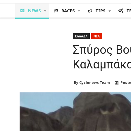
NEWS
RACES
TIPS
T
ΕΛΛΑΔΑ
ΝΕΑ
Σπύρος Βο
Καλαμπάκ
By
Cyclonews Team
Post