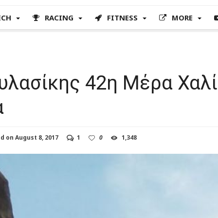
ECH
RACING
FITNESS
MORE
υλασίκης 42η Μέρα Χαλί
α
ed on
August 8, 2017
1
0
1,348